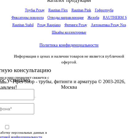
Каталог продукции
Трубы Рехау
Rautitan Flex
Rautitan Pink
Гофротруба
Фиксаторы поворота
Отводы направляющие
Желоба
RAUTHERM S
Rautitan Stabil
Рехау Raupiano
Фитинги Рехау
Автоматика Рехау Nea
Шкафы коллекторные
Политика конфиденциальности
Информация о ценах и наличии товаров не является публичной
офертой.
тную консультацию
она
и наш специалист свяжется с
ос успешно
Pipes Shop - трубы, фитинги и арматура © 2003-2026,
вами
авлен!
Москва
и в ближайшее время.
работку персональных данных в
итикой конфиденциальности