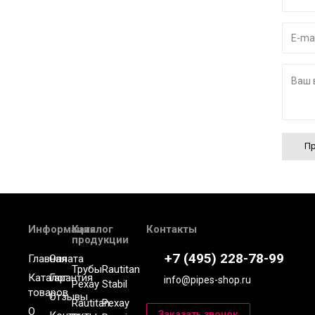
Пр
Информация
Каталог
Контакты
продукции
+7 (495) 228-78-99
Главная
Оплата
Трубы
Rautitan
Каталог
Гарантия
info@pipes-shop.ru
Рехау
Stabil
товаров
Отзывы
Rautitan
Рехау
О