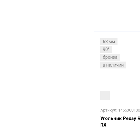
63 мм
90°
бронза
в наличии
Артикул:
1456308100
Угольник Рехау Ra
RX