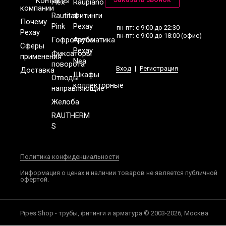
Контакты
Flex
Raupiano
компании
Rautitan
Фитинги
Почему
Pink
Рехау
пн-пт: с 9:00 до 22:30
Рехау
пн-пт: с 9:00 до 18:00 (офис)
Гофротруба
Автоматика
Сферы
Рехау
Фиксаторы
применения
Nea
поворота
Вход
|
Регистрация
Доставка
Шкафы
Отводы
коллекторные
направляющие
Желоба
RAUTHERM
S
Политика конфиденциальности
Информация о ценах и наличии товаров не является публичной
офертой.
Pipes Shop - трубы, фитинги и арматура © 2003-2026, Москва