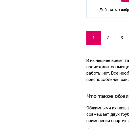
Добавить в изб
1
2
3
В нынешнее время та
происходит совмещен
работы нет. Все нео
приспособления зак
Что такое обж
Обжимными их называ
совмещает двух тру
применения сварочн