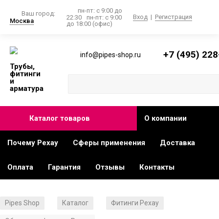
пн-пт: с 9:00 до
Ваш город:
Вход
|
Регистрация
22:30
пн-пт: с 9:00
Москва
до 18:00 (офис)
+7 (495) 228
info@pipes-shop.ru
Трубы,
фитинги
и
арматура
Каталог товаров
О компании
Почему Рехау
Сферы применения
Доставка
Оплата
Гарантия
Отзывы
Контакты
Pipes Shop
Каталог
Фитинги Рехау
/
/
/