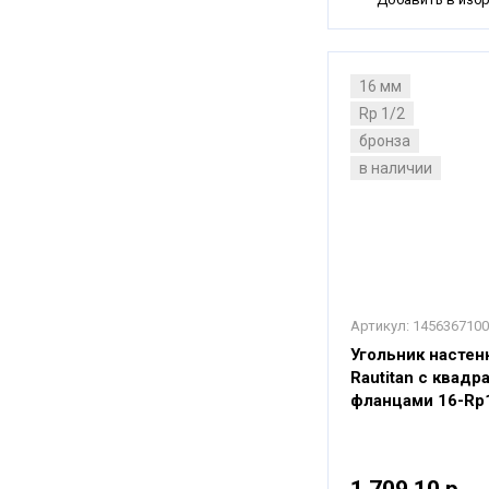
16 мм
Rp 1/2
бронза
в наличии
Артикул:
1456367100
Угольник настен
Rautitan с квад
фланцами 16-Rp
1 709,10 р.