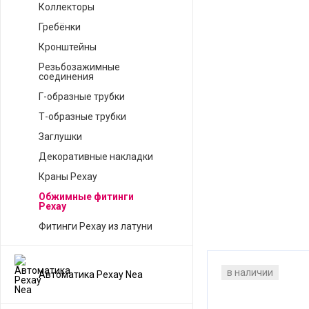
Коллекторы
Гребёнки
Кронштейны
Резьбозажимные
соединения
Г-образные трубки
Т-образные трубки
Заглушки
Декоративные накладки
Краны Рехау
Обжимные фитинги
Рехау
Фитинги Рехау из латуни
в наличии
Автоматика Рехау Nea