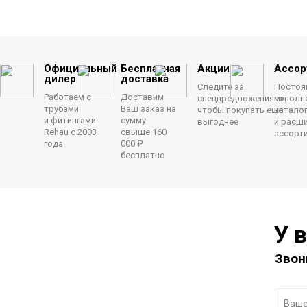
Официальный
Бесплатная
Акции
Ассор
дилер
доставка
Следите за
Постоя
Работаем с
Доставим
спецпредложениями,
пополн
трубами
Ваш заказ на
чтобы покупать еще
катало
и фитингами
сумму
выгоднее
и расш
Rehau с 2003
свыше 160
ассорт
года
000 ₽
бесплатно
У 
Звон