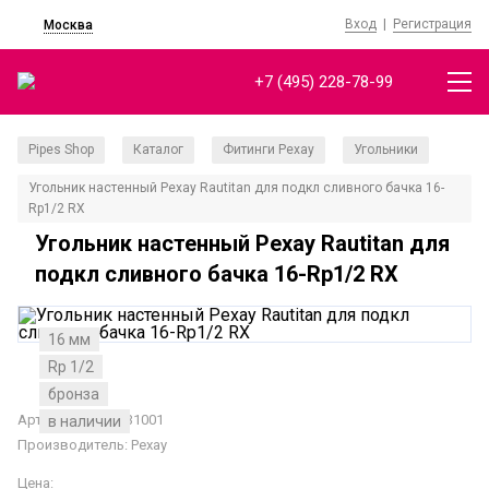
Вход
|
Регистрация
Москва
+7 (495) 228-78-99
Pipes Shop
Каталог
Фитинги Рехау
Угольники
/
/
/
/
Угольник настенный Рехау Rautitan для подкл сливного бачка 16-
Rp1/2 RX
Угольник настенный Рехау Rautitan для
подкл сливного бачка 16-Rp1/2 RX
16 мм
Rp 1/2
бронза
Артикул: 14563731001
в наличии
Производитель:
Рехау
Цена: