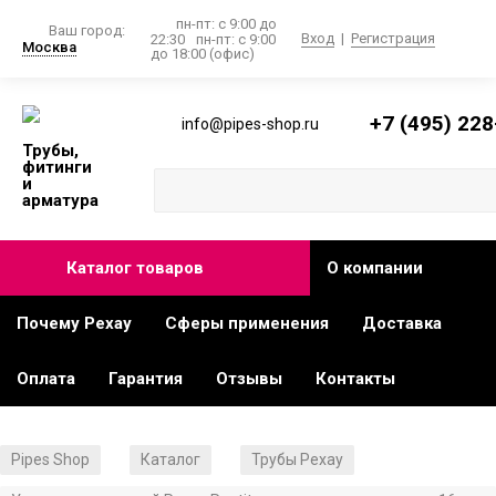
пн-пт: с 9:00 до
Ваш город:
Вход
|
Регистрация
22:30
пн-пт: с 9:00
Москва
до 18:00 (офис)
+7 (495) 228
info@pipes-shop.ru
Трубы,
фитинги
и
арматура
Каталог товаров
О компании
Почему Рехау
Сферы применения
Доставка
Оплата
Гарантия
Отзывы
Контакты
Pipes Shop
Каталог
Трубы Рехау
/
/
/