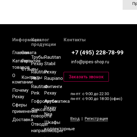
Пр
Информация
Каталог
Контакты
продукции
+7 (495) 228-78-99
Главная
Оплата
Трубы
Rautitan
Каталог
Гарантия
info@pipes-shop.ru
Рехау
Stabil
товаров
Отзывы
Rautitan
Рехау
О
Контакты
Flex
Raupiano
компании
Rautitan
Фитинги
Почему
Pink
Рехау
пн-пт: с 9:00 до 22:30
Рехау
пн-пт: с 9:00 до 18:00 (офис)
Гофротруба
Автоматика
Сферы
Рехау
Фиксаторы
применения
Nea
поворота
Вход
|
Регистрация
Доставка
Шкафы
Отводы
коллекторные
направляющие