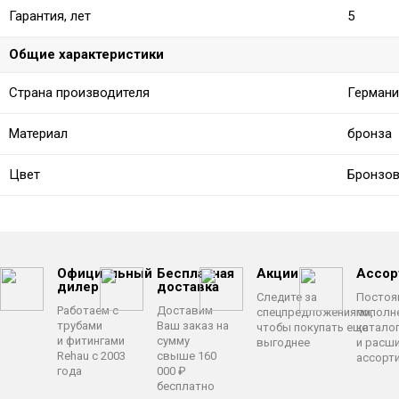
Гарантия, лет
5
Общие характеристики
Страна производителя
Германи
Материал
бронза
Цвет
Бронзо
Официальный
Бесплатная
Акции
Ассор
дилер
доставка
Следите за
Постоя
Работаем с
Доставим
спецпредложениями,
пополн
трубами
Ваш заказ на
чтобы покупать еще
катало
и фитингами
сумму
выгоднее
и расш
Rehau с 2003
свыше 160
ассорт
года
000 ₽
бесплатно