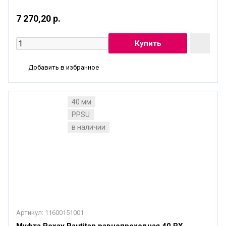
7 270,20 р.
Добавить в избранное
40 мм
PPSU
в наличии
Артикул:
11600151001
Муфта Рехау Rautitan равнопроходная 40 PХ