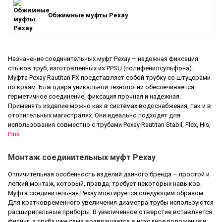
Обжимные муфты Рехау
Назначение соединительных муфт Рехау – надежная фиксация
стыков труб, изготовленных из PPSU (полифенилсульфона).
Муфта Рехау Rautitan PX представляет собой трубку со штуцерами
по краям. Благодаря уникальной технологии обеспечивается
герметичное соединение, фиксация прочная и надежная.
Применять изделие можно как в системах водоснабжения, так и в
отопительных магистралях. Они идеально подходят для
использования совместно с трубами Рехау Rautitan Stabil, Flex, His,
Pink
.
Монтаж соединительных муфт Рехау
Отличительная особенность изделий данного бренда – простой и
легкий монтаж, который, правда, требует некоторых навыков.
Муфта соединительная Рехау монтируется следующим образом.
Для кратковременного увеличения диаметра трубы используются
расширительные приборы. В увеличенное отверстие вставляется
фитинг, а труба уже сама возвращается в исходное положение и