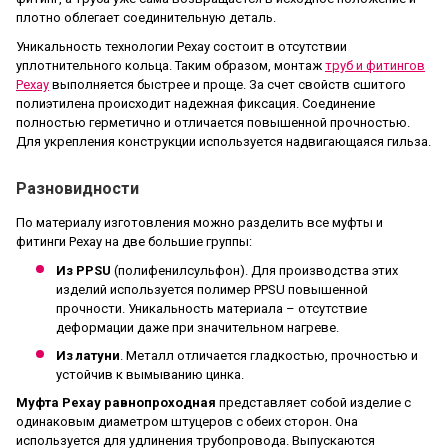
плотно облегает соединительную деталь.
Уникальность технологии Рехау состоит в отсутствии
уплотнительного кольца. Таким образом, монтаж
труб и фитингов
Рехау
выполняется быстрее и проще. За счет свойств сшитого
полиэтилена происходит надежная фиксация. Соединение
полностью герметично и отличается повышенной прочностью.
Для укрепления конструкции используется надвигающаяся гильза.
Разновидности
По материалу изготовления можно разделить все муфты и
фитинги Рехау на две большие группы:
Из PPSU
(полифенилсульфон). Для производства этих
изделий используется полимер PPSU повышенной
прочности. Уникальность материала – отсутствие
деформации даже при значительном нагреве.
Из латуни
. Металл отличается гладкостью, прочностью и
устойчив к вымыванию цинка.
Муфта Рехау равнопроходная
представляет собой изделие с
одинаковым диаметром штуцеров с обеих сторон. Она
используется для удлинения трубопровода. Выпускаются