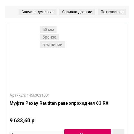
63 мм
бронза
в наличии
Артикул:
14563031001
Муфта Рехау Rautitan равнопроходная 63 RХ
9 633,60 р.