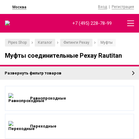
Вход
|
Регистрация
Москва
+7 (495) 228-78-99
Pipes Shop
Каталог
Фитинги Рехау
Муфты
/
/
/
Муфты соединительные Рехау Rautitan
Развернуть фильтр товаров
Равнопроходные
Переходные