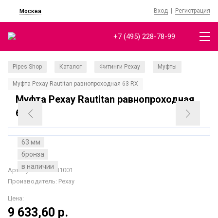
Вход
|
Регистрация
Москва
+7 (495) 228-78-99
Pipes Shop
Каталог
Фитинги Рехау
Муфты
/
/
/
/
Муфта Рехау Rautitan равнопроходная 63 RХ
Муфта Рехау Rautitan равнопроходная
63 RХ
63 мм
бронза
в наличии
Артикул: 14563031001
Производитель:
Рехау
Цена:
9 633,60
р.