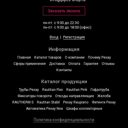
пн-пт: с 9:00 до 22:30
пн-пт: с 9:00 до 18:00 (офис)
Вход
|
Регистрация
Информация
Главная
Каталог товаров
О компании
Почему Рехау
Сферы применения
Доставка
Оплата
Гарантия
Отзывы
Контакты
Каталог продукции
Трубы Рехау
Rautitan Flex
Rautitan Pink
Гофротруба
Фиксаторы поворота
Отводы направляющие
Желоба
RAUTHERM S
Rautitan Stabil
Рехау Raupiano
Фитинги Рехау
Автоматика Рехау Nea
Шкафы коллекторные
Политика конфиденциальности