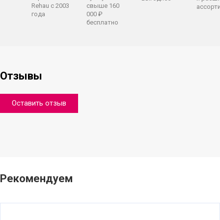
Rehau с 2003
свыше 160
ассорт
года
000 ₽
бесплатно
Отзывы
Оставить отзыв
Рекомендуем