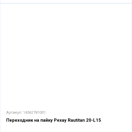
Артикул:
14562781001
Переходник на пайку Рехау Rautitan 20-L15