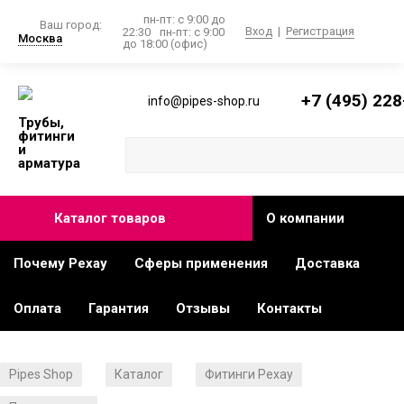
пн-пт: с 9:00 до
Ваш город:
Вход
|
Регистрация
22:30
пн-пт: с 9:00
Москва
до 18:00 (офис)
+7 (495) 228
info@pipes-shop.ru
Трубы,
фитинги
и
арматура
Каталог товаров
О компании
Почему Рехау
Сферы применения
Доставка
Оплата
Гарантия
Отзывы
Контакты
Pipes Shop
Каталог
Фитинги Рехау
/
/
/