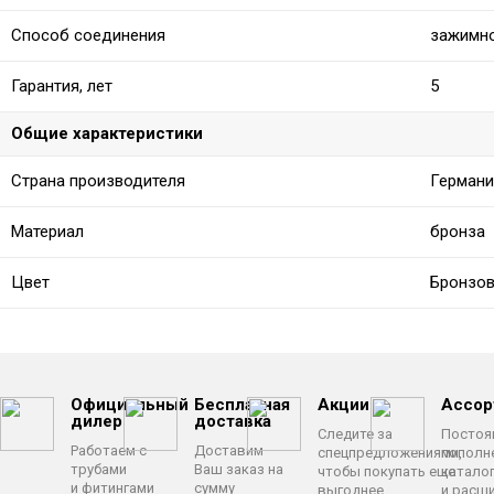
Способ соединения
зажимно
Гарантия, лет
5
Общие характеристики
Страна производителя
Германи
Материал
бронза
Цвет
Бронзо
Официальный
Бесплатная
Акции
Ассор
дилер
доставка
Следите за
Постоя
Работаем с
Доставим
спецпредложениями,
пополн
трубами
Ваш заказ на
чтобы покупать еще
катало
и фитингами
сумму
выгоднее
и расш