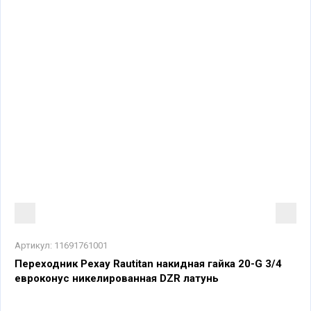
Артикул:
11691761001
Переходник Рехау Rautitan накидная гайка 20-G 3/4
евроконус никелированная DZR латунь