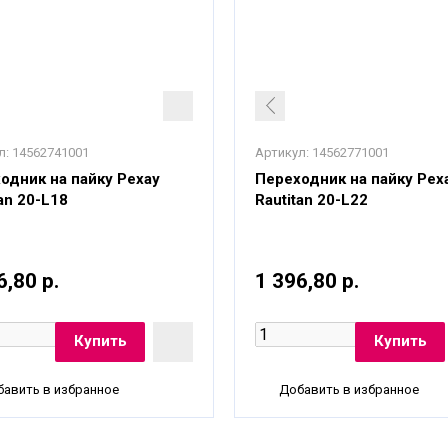
л:
14562741001
Артикул:
14562771001
одник на пайку Рехау
Переходник на пайку Рех
tan 20-L18
Rautitan 20-L22
6,80 р.
1 396,80 р.
авить в избранное
Добавить в избранное