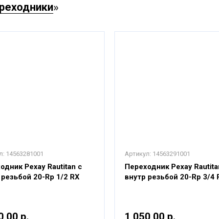
реходники
»
л:
14563281001
Артикул:
14563291001
одник Рехау Rautitan с
Переходник Рехау Rautita
 резьбой 20-Rp 1/2 RX
внутр резьбой 20-Rp 3/4 
0,00 р.
1 050,00 р.