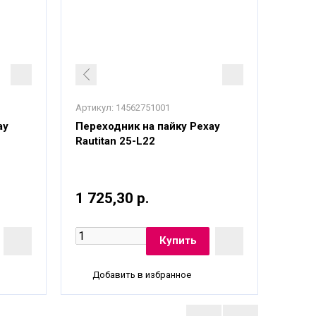
Артикул:
14562751001
Артику
ау
Переходник на пайку Рехау
Перех
Rautitan 25-L22
Rauti
1 725,30 р.
1 72
Добавить в избранное
До