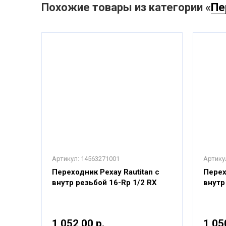
Похожие товары из категории «
Пе
Артикул:
14563271001
Артику
n с
Переходник Рехау Rautitan с
Перех
 RX
внутр резьбой 16-Rp 1/2 RX
внутр
1 052,00 р.
1 05