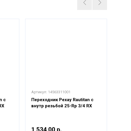
Артикул:
14563311001
Артику
n с
Переходник Рехау Rautitan с
Перех
RX
внутр резьбой 25-Rp 3/4 RX
внутр
1 534,00 р.
2 26