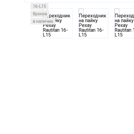
16-L15
бронза
в наличии