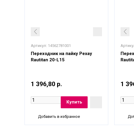
Артикул:
14562781001
Артику
n на
Переходник на пайку Рехау
Перех
Rautitan 20-L15
Rauti
1 396,80 р.
1 39
Добавить в избранное
Доб