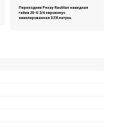
Переходник Рехау Rautitan накидная
гайка 20-G 3/4 евроконус
никелированная DZR латунь