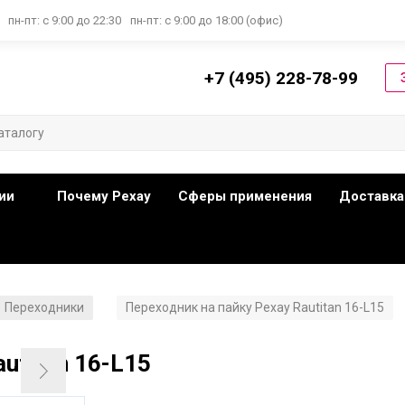
пн-пт: с 9:00 до 22:30
пн-пт: с 9:00 до 18:00 (офис)
+7 (495) 228-78-99
ии
Почему Рехау
Сферы применения
Доставка
Переходники
Переходник на пайку Рехау Rautitan 16-L15
/
utitan 16-L15