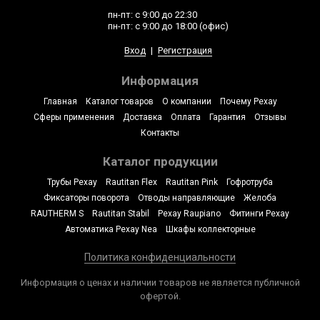
пн-пт: с 9:00 до 22:30
пн-пт: с 9:00 до 18:00 (офис)
Вход
|
Регистрация
Информация
Главная
Каталог товаров
О компании
Почему Рехау
Сферы применения
Доставка
Оплата
Гарантия
Отзывы
Контакты
Каталог продукции
Трубы Рехау
Rautitan Flex
Rautitan Pink
Гофротруба
Фиксаторы поворота
Отводы направляющие
Желоба
RAUTHERM S
Rautitan Stabil
Рехау Raupiano
Фитинги Рехау
Автоматика Рехау Nea
Шкафы коллекторные
Политика конфиденциальности
Информация о ценах и наличии товаров не является публичной
офертой.