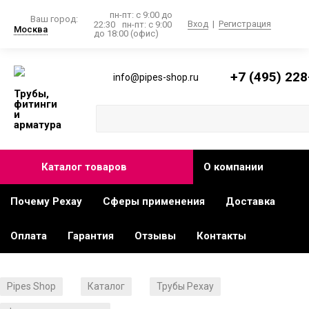
пн-пт: с 9:00 до
Ваш город:
Вход
|
Регистрация
22:30
пн-пт: с 9:00
Москва
до 18:00 (офис)
+7 (495) 228
info@pipes-shop.ru
Трубы,
фитинги
и
арматура
Каталог товаров
О компании
Почему Рехау
Сферы применения
Доставка
Оплата
Гарантия
Отзывы
Контакты
Pipes Shop
Каталог
Трубы Рехау
/
/
/