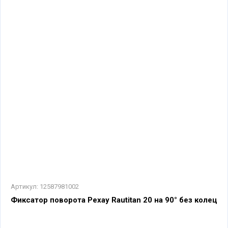
Артикул:
12587981002
Фиксатор поворота Рехау Rautitan 20 на 90° без колец