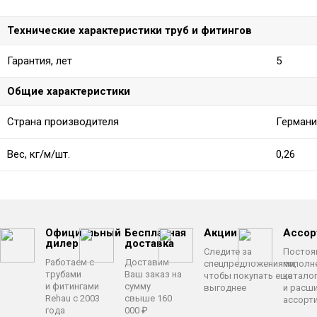
Технические характеристики труб и фитингов
Гарантия, лет
5
Общие характеристики
Страна производителя
Германи
Вес, кг/м/шт.
0,26
Официальный
Бесплатная
Акции
Ассор
дилер
доставка
Следите за
Постоя
Работаем с
Доставим
спецпредложениями,
пополн
трубами
Ваш заказ на
чтобы покупать еще
катало
и фитингами
сумму
выгоднее
и расш
Rehau с 2003
свыше 160
ассорт
года
000 ₽