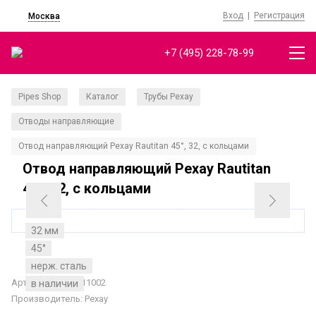
Вход
|
Регистрация
Москва
+7 (495) 228-78-99
Pipes Shop
Каталог
Трубы Рехау
/
/
/
Отводы направляющие
/
Отвод направляющий Рехау Rautitan 45°, 32, с кольцами
Отвод направляющий Рехау Rautitan
45°, 32, с кольцами
32 мм
45°
нерж. сталь
Артикул: 11389211002
в наличии
Производитель:
Рехау