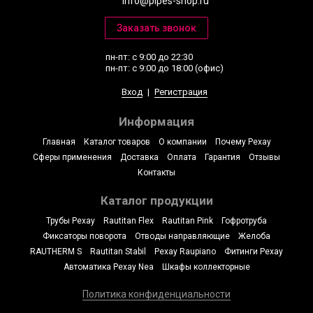
info@pipes-shop.ru
пн-пт: с 9:00 до 22:30
пн-пт: с 9:00 до 18:00 (офис)
Вход
|
Регистрация
Информация
Главная
Каталог товаров
О компании
Почему Рехау
Сферы применения
Доставка
Оплата
Гарантия
Отзывы
Контакты
Каталог продукции
Трубы Рехау
Rautitan Flex
Rautitan Pink
Гофротруба
Фиксаторы поворота
Отводы направляющие
Желоба
RAUTHERM S
Rautitan Stabil
Рехау Raupiano
Фитинги Рехау
Автоматика Рехау Nea
Шкафы коллекторные
Политика конфиденциальности