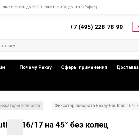
пн-пт: с 9:00 до 22:30
пн-пт: с 9:00 до 18:00 (офис)
+7 (495) 228-78-99
ии
Почему Рехау
Сферы применения
Доставка
иксаторы поворота
Фиксатор поворота Рехау Rautitan 16/17 
/
itan 16/17 на 45° без колец