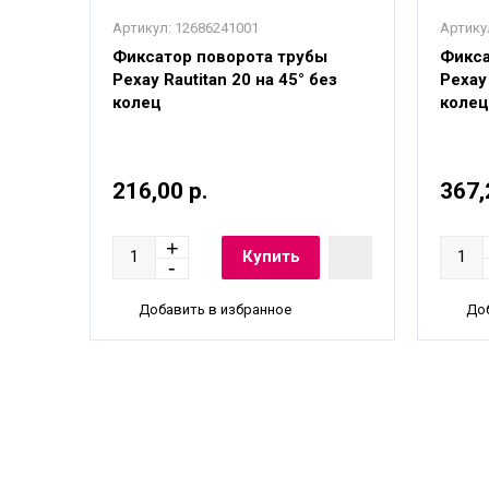
Артикул:
12686241001
Артику
Фиксатор поворота трубы
Фикса
ец
Рехау Rautitan 20 на 45° без
Рехау 
колец
колец
216,00 р.
367,
Добавить в избранное
Доб