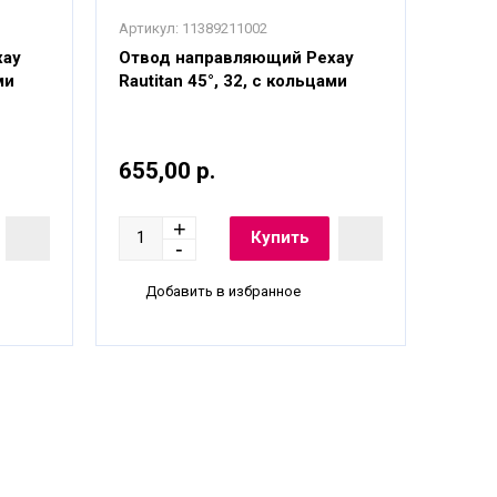
Артикул:
11389211002
Артику
хау
Отвод направляющий Рехау
Отво
ми
Rautitan 45°, 32, с кольцами
Rauti
655,00 р.
192,
Добавить в избранное
До