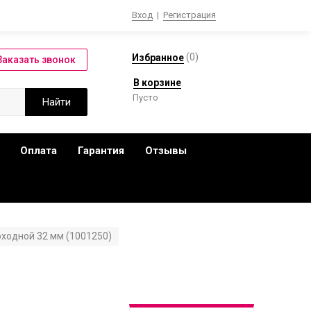
Вход
|
Регистрация
(
0
)
Избранное
В корзине
Пусто
Оплата
Гарантия
Отзывы
ходной 32 мм (1001250)