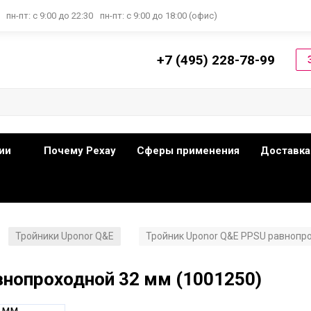
пн-пт: с 9:00 до 22:30
пн-пт: с 9:00 до 18:00 (офис)
+7 (495) 228-78-99
ии
Почему Рехау
Сферы применения
Доставка
Тройники Uponor Q&E
Тройник Uponor Q&E PPSU равнопро
/
/
внопроходной 32 мм (1001250)