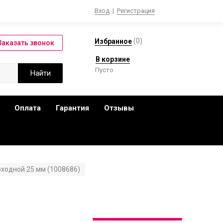
Вход
|
Регистрация
(
0
)
Избранное
В корзине
Пусто
Оплата
Гарантия
Отзывы
ходной 25 мм (1008686)