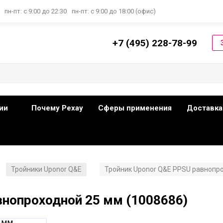
пн-пт: с 9:00 до 22:30
пн-пт: с 9:00 до 18:00 (офис)
+7 (495) 228-78-99
ии
Почему Рехау
Сферы применения
Доставка
Тройники Uponor Q&E
Тройник Uponor Q&E PPSU равнопро
/
/
внопроходной 25 мм (1008686)