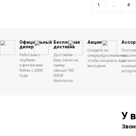
1
...
4
Официальный
Бесплатная
Акции
Ассор
дилер
доставка
Следите за
Постоя
Работаем с
Доставим
спецпредложениями,
пополн
трубами
Ваш заказ на
чтобы покупать еще
катало
и фитингами
сумму
выгоднее
и расш
Rehau с 2003
свыше 160
ассорт
года
000 ₽
бесплатно
У 
Звон