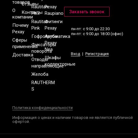
товаров
Отзывы
Rautitan
Рехау
О
Контакты
Flex
Raupiano
компании
Rautitan
Фитинги
Почему
Pink
Рехау
пн-пт: с 9:00 до 22:30
Рехау
пн-пт: с 9:00 до 18:00 (офис)
Гофротруба
Автоматика
Сферы
Рехау
Фиксаторы
применения
Nea
поворота
Вход
|
Регистрация
Доставка
Шкафы
Отводы
коллекторные
направляющие
Желоба
RAUTHERM
S
Политика конфиденциальности
Информация о ценах и наличии товаров не является публичной
офертой.