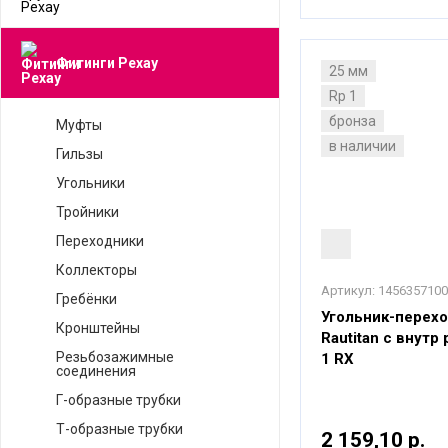
Фитинги Рехау
25 мм
Rp 1
бронза
Муфты
в наличии
Гильзы
Угольники
Тройники
Переходники
Коллекторы
Артикул:
1456357100
Гребёнки
Угольник-перехо
Кронштейны
Rautitan с внутр
Резьбозажимные
1 RX
соединения
Г-образные трубки
Т-образные трубки
2 159,10 р.