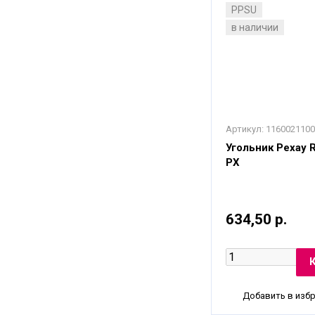
PPSU
в наличии
Артикул:
1160021100
Угольник Рехау Ra
PX
634,50 р.
Добавить в изб