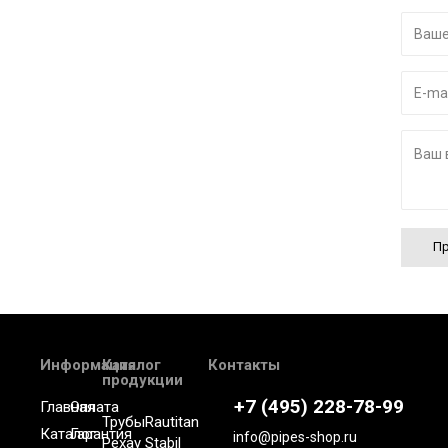
Пр
Информация
Каталог
Контакты
продукции
+7 (495) 228-78-99
Главная
Оплата
Трубы
Rautitan
Каталог
Гарантия
info@pipes-shop.ru
Рехау
Stabil