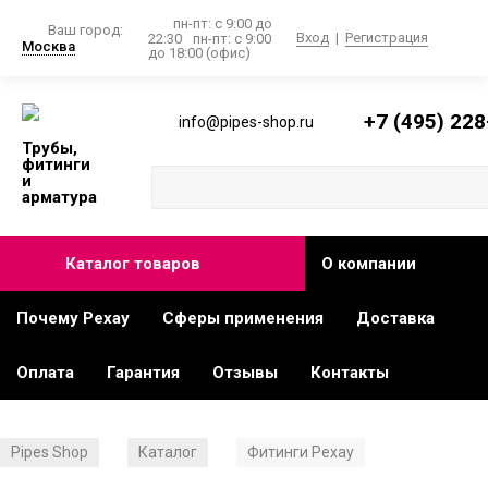
пн-пт: с 9:00 до
Ваш город:
Вход
|
Регистрация
22:30
пн-пт: с 9:00
Москва
до 18:00 (офис)
+7 (495) 228
info@pipes-shop.ru
Трубы,
фитинги
и
арматура
Каталог товаров
О компании
Почему Рехау
Сферы применения
Доставка
Оплата
Гарантия
Отзывы
Контакты
Pipes Shop
Каталог
Фитинги Рехау
/
/