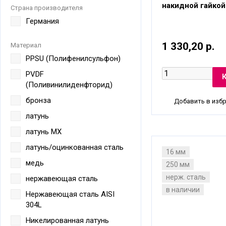
накидной гайкой
Страна производителя
Германия
1 330,20 р.
Материал
PPSU (Полифенилсульфон)
PVDF
(Поливинилиденфторид)
бронза
Добавить в изб
латунь
латунь MX
латунь/оцинкованная сталь
16 мм
медь
250 мм
нерж. сталь
нержавеющая сталь
в наличии
Нержавеющая сталь AISI
304L
Никелированная латунь