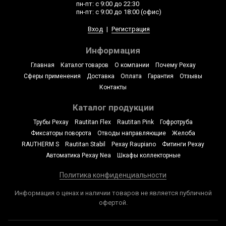
пн-пт: с 9:00 до 22:30
пн-пт: с 9:00 до 18:00 (офис)
Вход
|
Регистрация
Информация
Главная
Каталог товаров
О компании
Почему Рехау
Сферы применения
Доставка
Оплата
Гарантия
Отзывы
Контакты
Каталог продукции
Трубы Рехау
Rautitan Flex
Rautitan Pink
Гофротруба
Фиксаторы поворота
Отводы направляющие
Желоба
RAUTHERM S
Rautitan Stabil
Рехау Raupiano
Фитинги Рехау
Автоматика Рехау Nea
Шкафы коллекторные
Политика конфиденциальности
Информация о ценах и наличии товаров не является публичной
офертой.