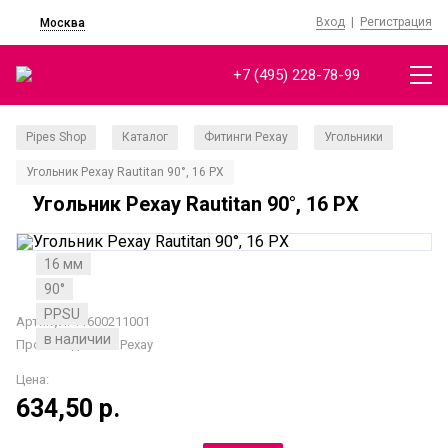
Вход
|
Регистрация
Москва
+7 (495) 228-78-99
Pipes Shop
Каталог
Фитинги Рехау
Угольники
/
/
/
/
Угольник Рехау Rautitan 90°, 16 PX
Угольник Рехау Rautitan 90°, 16 PX
16 мм
90°
PPSU
Артикул: 11600211001
в наличии
Производитель:
Рехау
Цена:
634,50
р.