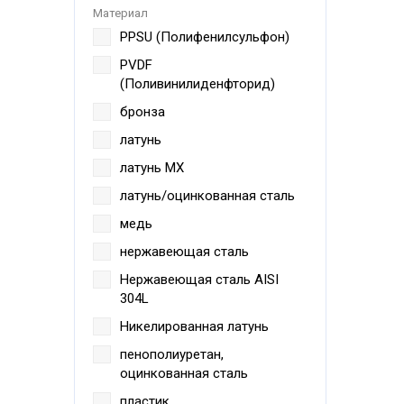
Материал
PPSU (Полифенилсульфон)
PVDF
(Поливинилиденфторид)
бронза
латунь
латунь MX
латунь/оцинкованная сталь
медь
нержавеющая сталь
Нержавеющая сталь AISI
304L
Никелированная латунь
пенополиуретан,
оцинкованная сталь
пластик