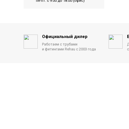
пн-пт: с 9:00 до 18:00 (офис)
Официальный дилер
Работаем с трубами
Д
и фитингами Rehau с 2003 года
с