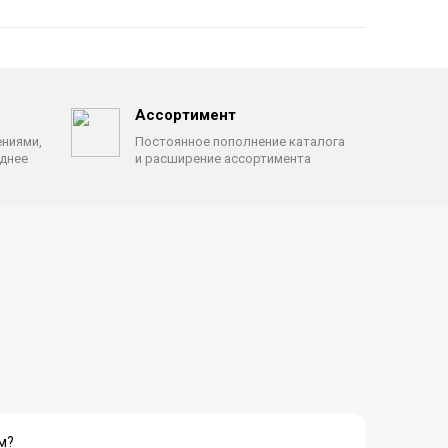
Ассортимент
ениями,
Постоянное пополнение каталога
однее
и расширение ассортимента
м?