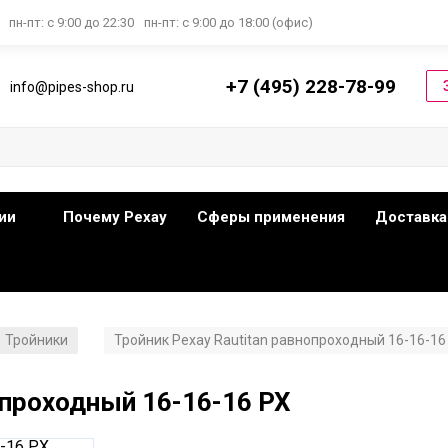
пн-пт: с 9:00 до 22:30
пн-пт: с 9:00 до 18:00 (офис)
+7 (495) 228-78-99
info@pipes-shop.ru
ии
Почему Рехау
Сферы применения
Доставка
Тройники
Тройник Рехау Rautitan равнопроходный 16-16-16
/
опроходный 16-16-16 PX