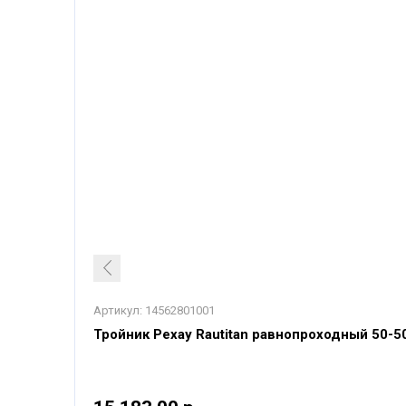
Артикул:
14562801001
Тройник Рехау Rautitan равнопроходный 50-5