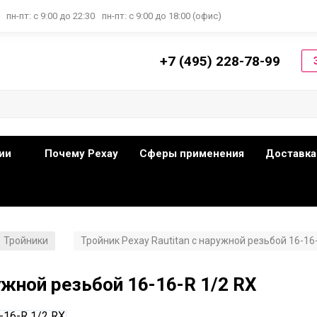
пн-пт: с 9:00 до 22:30
пн-пт: с 9:00 до 18:00 (офис)
+7 (495) 228-78-99
ии
Почему Рехау
Сферы применения
Доставка
Тройники
Тройник Рехау Rautitan с наружной резьбой 16-16
/
ужной резьбой 16-16-R 1/2 RX