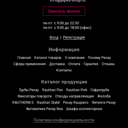
пн-пт: с 9:00 до 22:30
пн-пт: с 9:00 до 18:00 (офис)
Вход
|
Регистрация
Информация
Главная
Каталог товаров
О компании
Почему Рехау
Сферы применения
Доставка
Оплата
Гарантия
Отзывы
Контакты
Каталог продукции
Трубы Рехау
Rautitan Flex
Rautitan Pink
Гофротруба
Фиксаторы поворота
Отводы направляющие
Желоба
RAUTHERM S
Rautitan Stabil
Рехау Raupiano
Фитинги Рехау
Автоматика Рехау Nea
Шкафы коллекторные
Политика конфиденциальности