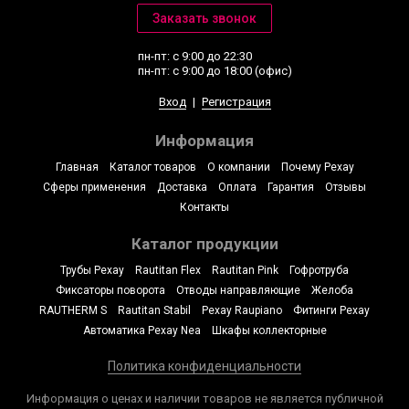
пн-пт: с 9:00 до 22:30
пн-пт: с 9:00 до 18:00 (офис)
Вход
|
Регистрация
Информация
Главная
Каталог товаров
О компании
Почему Рехау
Сферы применения
Доставка
Оплата
Гарантия
Отзывы
Контакты
Каталог продукции
Трубы Рехау
Rautitan Flex
Rautitan Pink
Гофротруба
Фиксаторы поворота
Отводы направляющие
Желоба
RAUTHERM S
Rautitan Stabil
Рехау Raupiano
Фитинги Рехау
Автоматика Рехау Nea
Шкафы коллекторные
Политика конфиденциальности
Информация о ценах и наличии товаров не является публичной