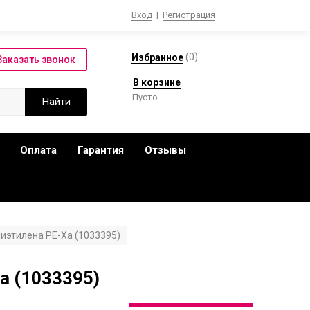
Вход
|
Регистрация
(
0
)
Избранное
В корзине
Пусто
Оплата
Гарантия
Отзывы
лиэтилена PE-Xa (1033395)
a (1033395)