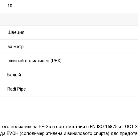
10
Швеция
за метр
сшитый полиэтилен (PEX)
Белый
Radi Pipe
того полиэтилена PE-Xa в соответствии с EN ISO 15875 и ГОСТ 32
а EVOH (сополимер этилена и винилового спирта) для предот