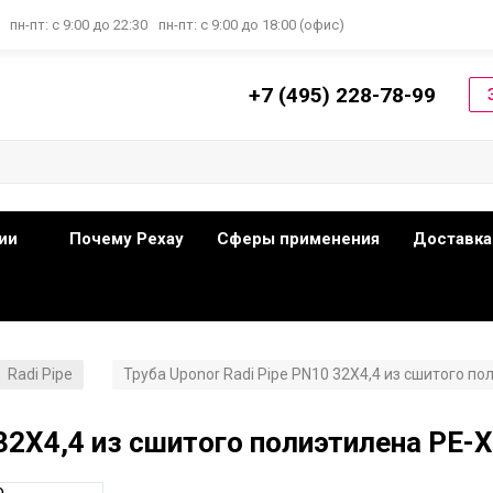
пн-пт: с 9:00 до 22:30
пн-пт: с 9:00 до 18:00 (офис)
+7 (495) 228-78-99
ии
Почему Рехау
Сферы применения
Доставка
Radi Pipe
Труба Uponor Radi Pipe PN10 32X4,4 из сшитого по
/
 32X4,4 из сшитого полиэтилена PE-X