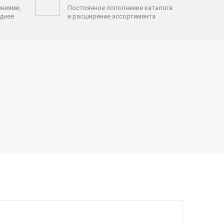
ениями,
Постоянное пополнение каталога
однее
и расширение ассортимента