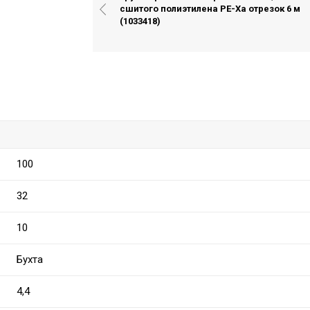
сшитого полиэтилена PE-Xa отрезок 6 м
(1033418)
100
32
10
Бухта
4,4