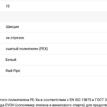
10
Швеция
за отрезок
сшитый полиэтилен (PEX)
Белый
Radi Pipe
того полиэтилена PE-Xa в соответствии с EN ISO 15875 и ГОСТ 32
а EVOH (сополимер этилена и винилового спирта) для предот