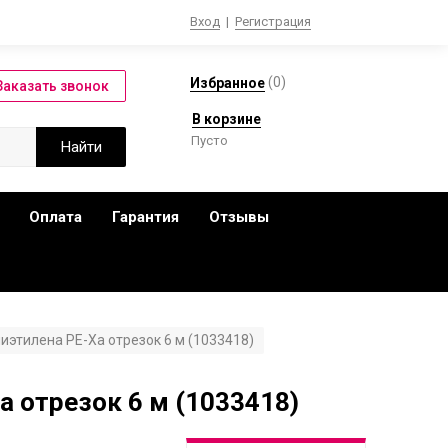
Вход
|
Регистрация
(
0
)
Избранное
В корзине
Пусто
Оплата
Гарантия
Отзывы
лиэтилена PE-Xa отрезок 6 м (1033418)
a отрезок 6 м (1033418)