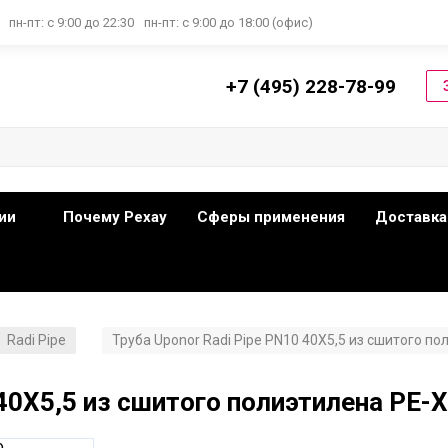
пн-пт: с 9:00 до 22:30
пн-пт: с 9:00 до 18:00 (офис)
+7 (495) 228-78-99
ии
Почему Рехау
Сферы применения
Доставка
Radi Pipe
Труба Uponor Radi Pipe PN10 40X5,5 из сшитого по
/
 40X5,5 из сшитого полиэтилена PE-X