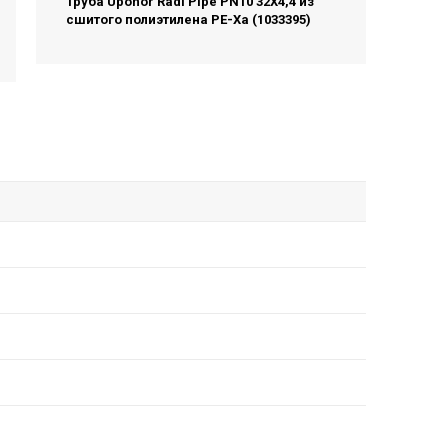
Труба Uponor Radi Pipe PN10 32X4,4 из
сшитого полиэтилена PE-Xa (1033395)