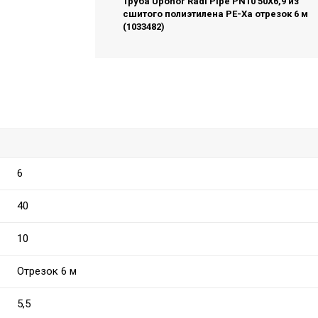
Труба Uponor Radi Pipe PN10 50X6,9 из
сшитого полиэтилена PE-Xa отрезок 6 м
(1033482)
6
40
10
Отрезок 6 м
5,5