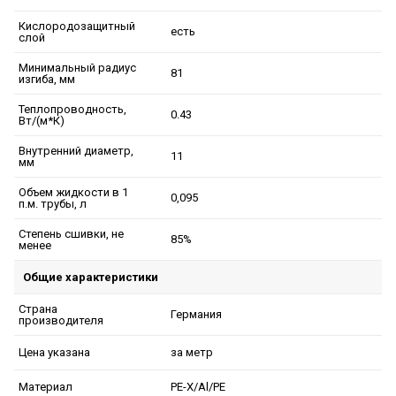
Кислородозащитный
есть
слой
Минимальный радиус
81
изгиба, мм
Теплопроводность,
0.43
Вт/(м*К)
Внутренний диаметр,
11
мм
Объем жидкости в 1
0,095
п.м. трубы, л
Степень сшивки, не
85%
менее
Общие характеристики
Страна
Германия
производителя
за метр
Цена указана
РЕ-Х/Al/PE
Материал