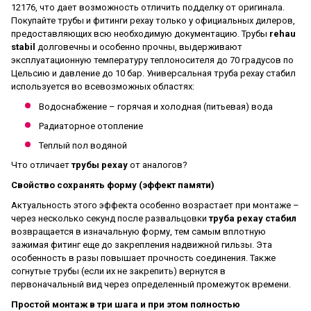
12176, что дает возможность отличить подделку от оригинала.
Покупайте трубы и фитинги рехау только у официальных дилеров,
предоставляющих всю необходимую документацию. Трубы
rehau
stabil
долговечны и особенно прочны, выдерживают
эксплуатационную температуру теплоносителя до 70 градусов по
Цельсию и давление до 10 бар. Универсальная труба рехау стабил
используется во всевозможных областях:
Водоснабжение – горячая и холодная (питьевая) вода
Радиаторное отопление
Теплый пол водяной
Что отличает
трубы рехау
от аналогов?
Свойство сохранять форму (эффект памяти)
Актуальность этого эффекта особенно возрастает при монтаже –
через несколько секунд после развальцовки
труба рехау стабил
возвращается в изначальную форму, тем самым вплотную
зажимая фитинг еще до закрепления надвижной гильзы. Эта
особенность в разы повышает прочность соединения. Также
согнутые трубы (если их не закрепить) вернутся в
первоначальный вид через определенный промежуток времени.
Простой монтаж в три шага и при этом полностью