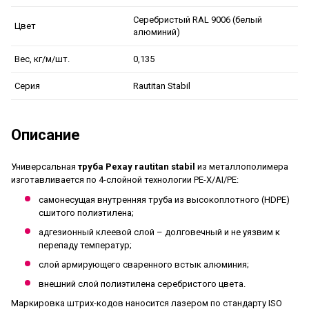
Серебристый RAL 9006 (белый
Цвет
алюминий)
0,135
Вес, кг/м/шт.
Rautitan Stabil
Серия
Описание
Универсальная
труба Рехау rautitan stabil
из металлополимера
изготавливается по 4-слойной технологии PE-X/AI/PE:
самонесущая внутренняя труба из высокоплотного (HDPE)
сшитого полиэтилена;
адгезионный клеевой слой – долговечный и не уязвим к
перепаду температур;
слой армирующего сваренного встык алюминия;
внешний слой полиэтилена серебристого цвета.
Маркировка штрих-кодов наносится лазером по стандарту ISO