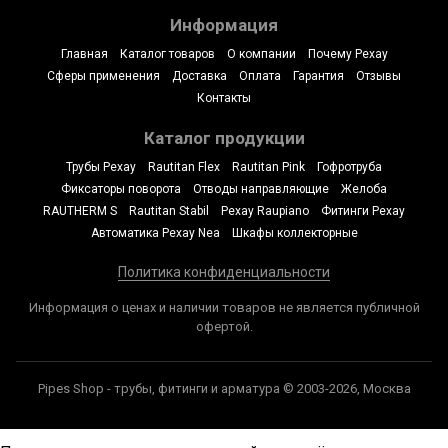
Информация
Главная
Каталог товаров
О компании
Почему Рехау
Сферы применения
Доставка
Оплата
Гарантия
Отзывы
Контакты
Каталог продукции
Трубы Рехау
Rautitan Flex
Rautitan Pink
Гофротруба
Фиксаторы поворота
Отводы направляющие
Желоба
RAUTHERM S
Rautitan Stabil
Рехау Raupiano
Фитинги Рехау
Автоматика Рехау Nea
Шкафы коллекторные
Политика конфиденциальности
Информация о ценах и наличии товаров не является публичной
офертой.
Pipes Shop - трубы, фитинги и арматура © 2003-2026, Москва