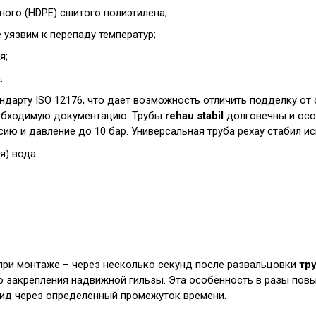
ого (HDPE) сшитого полиэтилена;
 уязвим к перепаду температур;
я;
.
дарту ISO 12176, что дает возможность отличить подделку от о
обходимую документацию. Трубы
rehau stabil
долговечны и осо
сию и давление до 10 бар. Универсальная труба рехау стабил и
я) вода
при монтаже – через несколько секунд после развальцовки
тру
 закрепления надвижной гильзы. Эта особенность в разы повы
 вид через определенный промежуток времени.