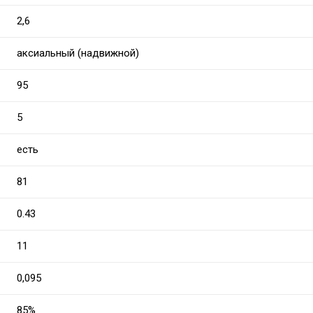
2,6
аксиальный (надвижной)
95
5
есть
81
0.43
11
0,095
85%