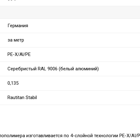
Германия
за метр
РЕ-Х/Al/PE
Серебристый RAL 9006 (белый алюминий)
0,135
Rautitan Stabil
лополимера изготавливается по 4-слойной технологии PE-X/AI/P