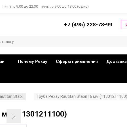
пн-пт: с 9:00 до 22:30
пн-пт: с 9:00 до 18:00 (офис)
+7 (495) 228-78-99
ии
Почему Рехау
Сферы применения
Доставка
autitan Stabil
Труба Рехау Rautitan Stabil 16 мм (11301211100
/
16 мм (11301211100)