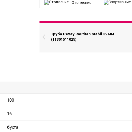
Отопление
Труба Рехау Rautitan Stabil 32 мм
(11301511025)
100
16
бухта