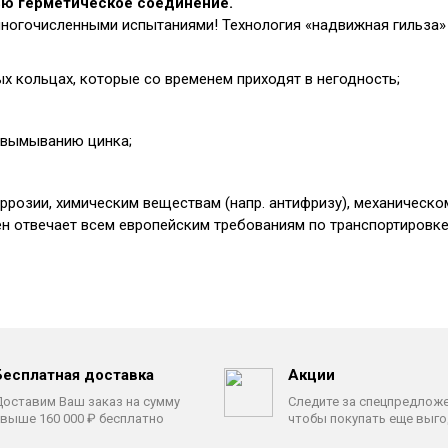
тью герметическое соединение.
многочисленными испытаниями! Технология «надвижная гильза»
х кольцах, которые со временем приходят в негодность;
к вымыванию цинка;
ррозии, химическим веществам (напр. антифризу), механическом
 отвечает всем европейским требованиям по транспортировке
Бесплатная доставка
Акции
оставим Ваш заказ на сумму
Следите за спецпредлож
выше 160 000 ₽ бесплатно
чтобы покупать еще выг