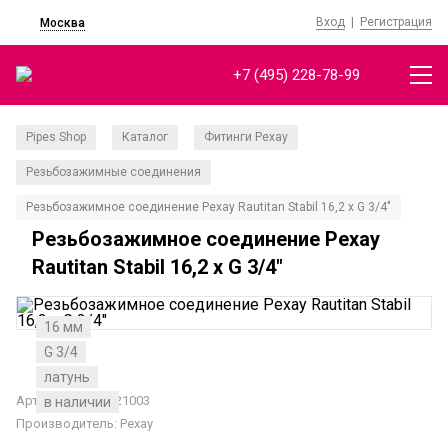
Вход
|
Регистрация
Москва
+7 (495) 228-78-99
Pipes Shop
Каталог
Фитинги Рехау
/
/
/
Резьбозажимные соединения
/
Резьбозажимное соединение Рехау Rautitan Stabil 16,2 x G 3/4"
Резьбозажимное соединение Рехау
Rautitan Stabil 16,2 x G 3/4"
16 мм
G 3/4
латунь
Артикул: 12664521003
в наличии
Производитель:
Рехау