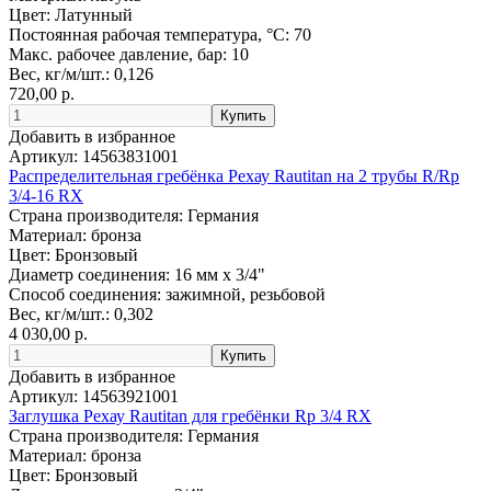
Цвет:
Латунный
Постоянная рабочая температура, °C:
70
Макс. рабочее давление, бар:
10
Вес, кг/м/шт.:
0,126
720,00 р.
Добавить в избранное
Артикул:
14563831001
Распределительная гребёнка Рехау Rautitan на 2 трубы R/Rp
3/4-16 RX
Страна производителя:
Германия
Материал:
бронза
Цвет:
Бронзовый
Диаметр соединения:
16 мм x 3/4"
Способ соединения:
зажимной, резьбовой
Вес, кг/м/шт.:
0,302
4 030,00 р.
Добавить в избранное
Артикул:
14563921001
Заглушка Рехау Rautitan для гребёнки Rp 3/4 RX
Страна производителя:
Германия
Материал:
бронза
Цвет:
Бронзовый