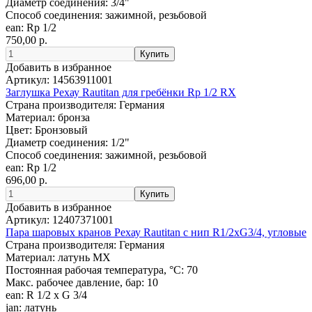
Диаметр соединения:
3/4"
Способ соединения:
зажимной, резьбовой
ean:
Rp 1/2
750,00 р.
Добавить в избранное
Артикул:
14563911001
Заглушка Рехау Rautitan для гребёнки Rp 1/2 RX
Страна производителя:
Германия
Материал:
бронза
Цвет:
Бронзовый
Диаметр соединения:
1/2"
Способ соединения:
зажимной, резьбовой
ean:
Rp 1/2
696,00 р.
Добавить в избранное
Артикул:
12407371001
Пара шаровых кранов Рехау Rautitan с нип R1/2xG3/4, угловые
Страна производителя:
Германия
Материал:
латунь MX
Постоянная рабочая температура, °C:
70
Макс. рабочее давление, бар:
10
ean:
R 1/2 x G 3/4
jan:
латунь