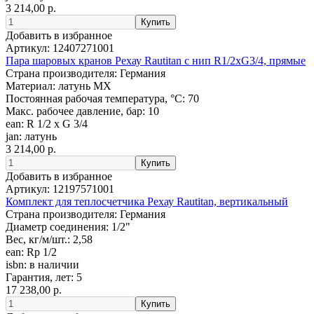
3 214,00 р.
Добавить в избранное
Артикул:
12407271001
Пара шаровых кранов Рехау Rautitan с нип R1/2xG3/4, прямые
Страна производителя:
Германия
Материал:
латунь MX
Постоянная рабочая температура, °C:
70
Макс. рабочее давление, бар:
10
ean:
R 1/2 x G 3/4
jan:
латунь
3 214,00 р.
Добавить в избранное
Артикул:
12197571001
Комплект для теплосчетчика Рехау Rautitan, вертикальный
Страна производителя:
Германия
Диаметр соединения:
1/2"
Вес, кг/м/шт.:
2,58
ean:
Rp 1/2
isbn:
в наличии
Гарантия, лет:
5
17 238,00 р.