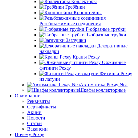
Коллекторы
Гребёнки
Кронштейны
Резьбозажимные соединения
Г-образные трубки
Т-образные трубки
Заглушки
Декоративные
накладки
Краны Рехау
Обжимные
фитинги Рехау
Фитинги Рехау
из латуни
Автоматика Рехау Nea
Шкафы коллекторные
О компании
Реквизиты
Сертификаты
Акции
Новости
Статьи
Вакансии
Почему Рехау