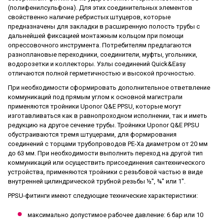
(полифенилсульфона). Для этих соединительных элементов
свойственно наличие ребристых штуцеров, которые
предназначены для закладки в расширенную полость трубы с
дальнейшей фиксацией монтажным кольцом при помощи
опрессовочного инструмента. Потребителям предлагаются
разноплановые переходники, соединители, муфты, угольники,
водорозетки и коллекторы. Узлы соединений Quick&Easy
отличаются полной герметичностью и высокой прочностью.
При необходимости сформировать дополнительное ответвление
коммуникаций под прямым углом к основной магистрали
применяются тройники Uponor Q&E PPSU, которые могут
изготавливаться как в равнопроходном исполнении, так и иметь
редукцию на другое сечение трубы. Тройники Uponor Q&E PPSU
обустраиваются тремя штуцерами, для формирования
соединений с торцами трубопроводов PE-Xa диаметром от 20 мм
до 63 мм. При необходимости выполнить переход на другой тип
коммуникаций или осуществить присоединения сантехнического
устройства, применяются тройники с резьбовой частью в виде
внутренней цилиндрической трубной резьбы ½'', ¾'' или 1''.
PPSU-фитинги имеют следующие технические характеристики:
максимально допустимое рабочее давление: 6 бар или 10