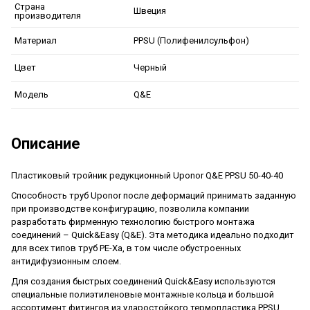
Страна
Швеция
производителя
PPSU (Полифенилсульфон)
Материал
Черный
Цвет
Q&E
Модель
Описание
Пластиковый тройник редукционный Uponor Q&E PPSU 50-40-40
Способность труб Uponor после деформаций принимать заданную
при производстве конфигурацию, позволила компании
разработать фирменную технологию быстрого монтажа
соединений – Quick&Easy (Q&E). Эта методика идеально подходит
для всех типов труб PE-Xa, в том числе обустроенных
антидифузионным слоем.
Для создания быстрых соединений Quick&Easy используются
специальные полиэтиленовые монтажные кольца и большой
ассортимент фитингов из ударостойкого термопластика PPSU