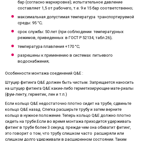
бар (согласно маркировке); испытательное давление
составляет 1,5 от рабочего, т.е. 9 и 15 бар соответственно;
максимальная допустимая температура транспортируемой
среды: 95 °С;
срок службы: 50 лет (при соблюдении температурных
режимов, приведенных в ГОСТ Р 52134, табл.26);
температура плавления +170 °C;
разрешены к применению в системах питьевого
водоснабжения;
Особенности монтажа соединений Q&E :
Штуцер фитинга Q&E должен быть чистым. Запрещается наносить
на штуцер фитинга Q&E какие-либо герметизирующие мате-риалы
(фум-ленту, герметик, лен и т.п.)
Если кольцо Q&E недостаточно плотно сидит на трубе, сдвиньте
кольцо Q&E назад. Слегка расширьте трубу и затем верните
кольцо в нужное положение. Теперь кольцо Q&E
должно плотно
сидеть на трубе.Если во время монтажа приходится удерживать
фитинг в трубе более 3 секунд прежде чем она обхватит фитинг,
это говорит о том, что трубу слишком часто расширяли или
слишком долго удерживали в расширенном состоянии. Таким