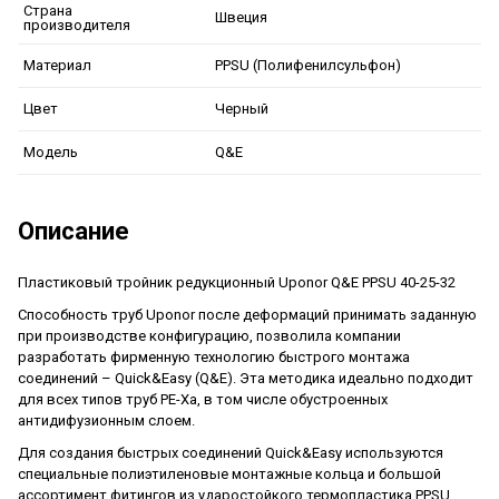
Страна
Швеция
производителя
PPSU (Полифенилсульфон)
Материал
Черный
Цвет
Q&E
Модель
Описание
Пластиковый тройник редукционный Uponor Q&E PPSU 40-25-32
Способность труб Uponor после деформаций принимать заданную
при производстве конфигурацию, позволила компании
разработать фирменную технологию быстрого монтажа
соединений – Quick&Easy (Q&E). Эта методика идеально подходит
для всех типов труб PE-Xa, в том числе обустроенных
антидифузионным слоем.
Для создания быстрых соединений Quick&Easy используются
специальные полиэтиленовые монтажные кольца и большой
ассортимент фитингов из ударостойкого термопластика PPSU