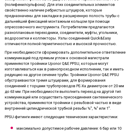
(полифенилсульфона). Для этих соединительных элементов
свойственно наличие ребристых штуцеров, которые
предназначены для закладки в расширенную полость трубы с
дальнейшей фиксацией монтажным кольцом при помощи
опрессовочного инструмента. Потребителям предлагаются
разноплановые переходники, соединители, муфты, угольники,
водорозетки и коллекторы. Узлы соединений Quick&Easy
отличаются полной герметичностью и высокой прочностью.
При необходимости сформировать дополнительное ответвление
коммуникаций под прямым углом к основной магистрали
применяются тройники Uponor Q&E PPSU, которые могут
изготавливаться как в равнопроходном исполнении, так и иметь
редукцию на другое сечение трубы. Тройники Uponor Q&E PPSU
обустраиваются тремя штуцерами, для формирования
соединений с торцами трубопроводов PE-Xa диаметром от 20 мм
до 63 мм. При необходимости выполнить переход на другой тип
коммуникаций или осуществить присоединения сантехнического
устройства, применяются тройники с резьбовой частью в виде
внутренней цилиндрической трубной резьбы ½'', ¾'' или 1''.
PPSU-фитинги имеют следующие технические характеристики:
максимально допустимое рабочее давление: 6 бар или 10