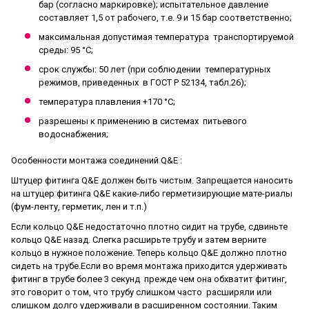
бар (согласно маркировке); испытательное давление
составляет 1,5 от рабочего, т.е. 9 и 15 бар соответственно;
максимальная допустимая температура транспортируемой
среды: 95 °С;
срок службы: 50 лет (при соблюдении температурных
режимов, приведенных в ГОСТ Р 52134, табл.26);
температура плавления +170 °C;
разрешены к применению в системах питьевого
водоснабжения;
Особенности монтажа соединений Q&E :
Штуцер фитинга Q&E должен быть чистым. Запрещается наносить
на штуцер фитинга Q&E какие-либо герметизирующие мате-риалы
(фум-ленту, герметик, лен и т.п.)
Если кольцо Q&E недостаточно плотно сидит на трубе, сдвиньте
кольцо Q&E назад. Слегка расширьте трубу и затем верните
кольцо в нужное положение. Теперь кольцо Q&E
должно плотно
сидеть на трубе.Если во время монтажа приходится удерживать
фитинг в трубе более 3 секунд прежде чем она обхватит фитинг,
это говорит о том, что трубу слишком часто расширяли или
слишком долго удерживали в расширенном состоянии. Таким