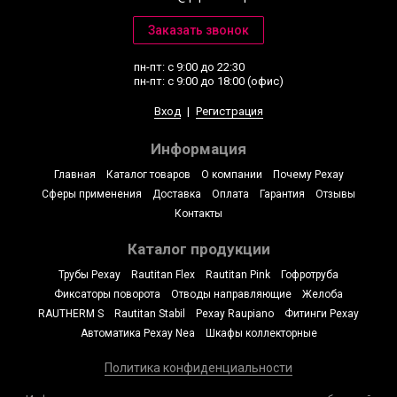
пн-пт: с 9:00 до 22:30
пн-пт: с 9:00 до 18:00 (офис)
Вход
|
Регистрация
Информация
Главная
Каталог товаров
О компании
Почему Рехау
Сферы применения
Доставка
Оплата
Гарантия
Отзывы
Контакты
Каталог продукции
Трубы Рехау
Rautitan Flex
Rautitan Pink
Гофротруба
Фиксаторы поворота
Отводы направляющие
Желоба
RAUTHERM S
Rautitan Stabil
Рехау Raupiano
Фитинги Рехау
Автоматика Рехау Nea
Шкафы коллекторные
Политика конфиденциальности