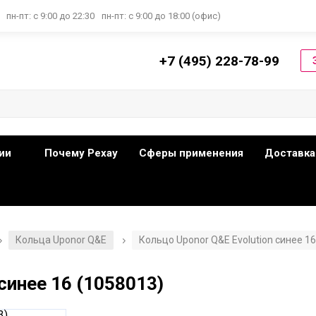
пн-пт: с 9:00 до 22:30
пн-пт: с 9:00 до 18:00 (офис)
+7 (495) 228-78-99
ии
Почему Рехау
Сферы применения
Доставка
Кольца Uponor Q&E
Кольцо Uponor Q&E Evolution синее 16
/
/
синее 16 (1058013)