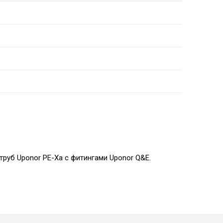
руб Uponor PE-Xa с фитингами Uponor Q&E.