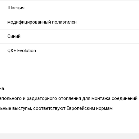
Швеция
модифицированный полиэтилен
Синий
Q&E Evolution
на.
апольного и радиаторного отопления для монтажа соединений т
ьные выступы, соответствуют Европейским нормам.