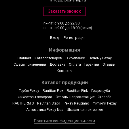
пн-пт: с 9:00 до 22:30
пн-пт: с 9:00 до 18:00 (офис)
Вход
|
Регистрация
Информация
Главная
Каталог товаров
О компании
Почему Рехау
Сферы применения
Доставка
Оплата
Гарантия
Отзывы
Контакты
Каталог продукции
Трубы Рехау
Rautitan Flex
Rautitan Pink
Гофротруба
Фиксаторы поворота
Отводы направляющие
Желоба
RAUTHERM S
Rautitan Stabil
Рехау Raupiano
Фитинги Рехау
Автоматика Рехау Nea
Шкафы коллекторные
Политика конфиденциальности