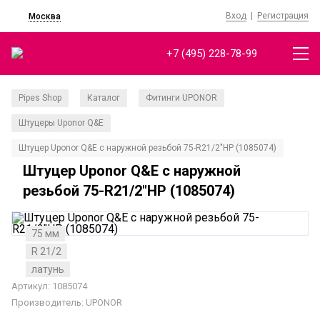
Вход
|
Регистрация
Москва
+7 (495) 228-78-99
Pipes Shop
Каталог
Фитинги UPONOR
/
/
/
Штуцеры Uponor Q&E
/
Штуцер Uponor Q&E с наружной резьбой 75-R21/2"НР (1085074)
Штуцер Uponor Q&E с наружной
резьбой 75-R21/2"НР (1085074)
75 мм
R 21/2
латунь
Артикул: 1085074
Производитель:
UPONOR