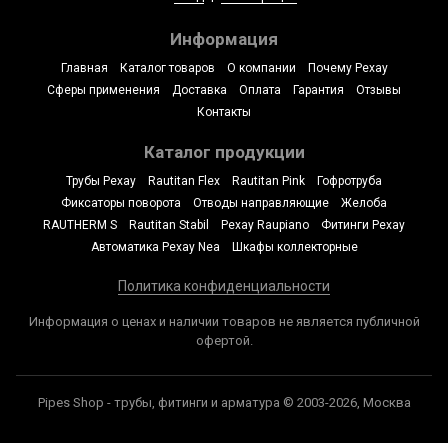
Информация
Главная
Каталог товаров
О компании
Почему Рехау
Сферы применения
Доставка
Оплата
Гарантия
Отзывы
Контакты
Каталог продукции
Трубы Рехау
Rautitan Flex
Rautitan Pink
Гофротруба
Фиксаторы поворота
Отводы направляющие
Желоба
RAUTHERM S
Rautitan Stabil
Рехау Raupiano
Фитинги Рехау
Автоматика Рехау Nea
Шкафы коллекторные
Политика конфиденциальности
Информация о ценах и наличии товаров не является публичной
офертой.
Pipes Shop - трубы, фитинги и арматура © 2003-2026, Москва