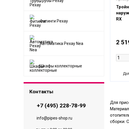
Трубы Рехау
Тройн
наруж
RX
Фитинги Рехау
2 51
Автоматика Рехау Nea
Шкафы коллекторные
Доб
Контакты
Для прис
+7 (495) 228-78-99
Материал
отопител
info@pipes-shop.ru
сборки. 