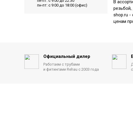
пн-пт: с 9:00 до 22:30
В ассорт
пн-пт: с 9:00 до 18:00 (офис)
резьбой,
shop.ru 
ценам пр
Официальный дилер
Работаем с трубами
Д
и фитингами Rehau с 2003 года
с