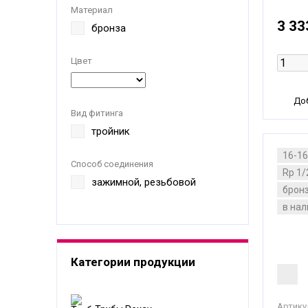
Материал
3 33
бронза
Цвет
Доб
Вид фитинга
тройник
16-1
Способ соединения
Rp 1/
зажимной, резьбовой
брон
в на
Категории продукции
Артику