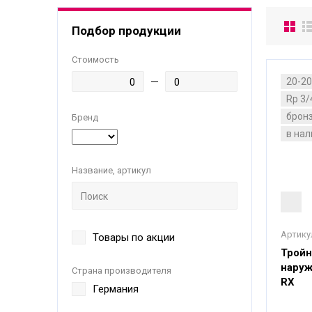
Подбор продукции
Стоимость
20-2
Rp 3/
брон
Бренд
в на
Название, артикул
Артику
Товары по акции
Тройн
наруж
Страна производителя
RX
Германия