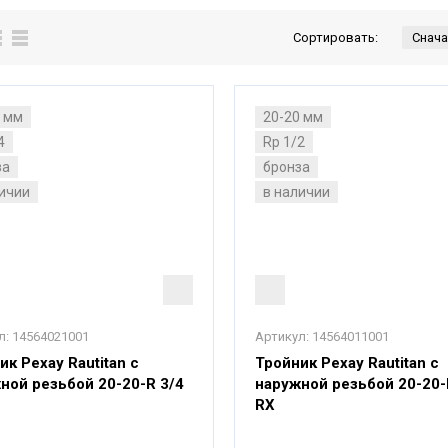
Сортировать:
0 мм
20-20 мм
4
Rp 1/2
за
бронза
личии
в наличии
л:
14564021001
Артикул:
14564011001
ик Рехау Rautitan с
Тройник Рехау Rautitan с
ной резьбой 20-20-R 3/4
наружной резьбой 20-20-
RX