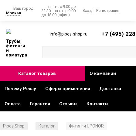
пн-пт: с 9:00 до
Ваш город:
Вход
|
Регистрация
22:30
пн-пт: с 9:00
Москва
до 18:00 (офис)
+7 (495) 228
info@pipes-shop.ru
Трубы,
фитинги
и
арматура
Каталог товаров
О компании
Почему Рехау
Сферы применения
Доставка
Оплата
Гарантия
Отзывы
Контакты
Pipes Shop
Каталог
Фитинги UPONOR
/
/