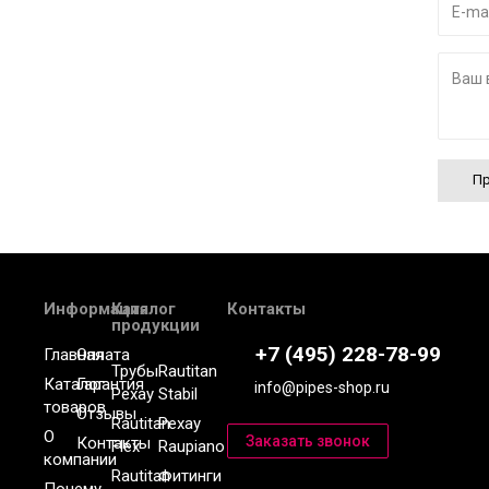
Пр
Информация
Каталог
Контакты
продукции
+7 (495) 228-78-99
Главная
Оплата
Трубы
Rautitan
Каталог
Гарантия
info@pipes-shop.ru
Рехау
Stabil
товаров
Отзывы
Rautitan
Рехау
О
Контакты
Flex
Raupiano
компании
Rautitan
Фитинги
Почему