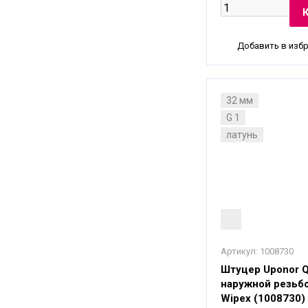
Добавить в изб
32 мм
G 1
латунь
Артикул:
1008730
Штуцер Uponor 
наружной резьб
Wipex (1008730)