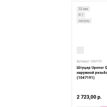
32 мм
R 1
латунь
Артикул:
1047191
Штуцер Uponor 
наружной резьб
(1047191)
2 723,00 р.