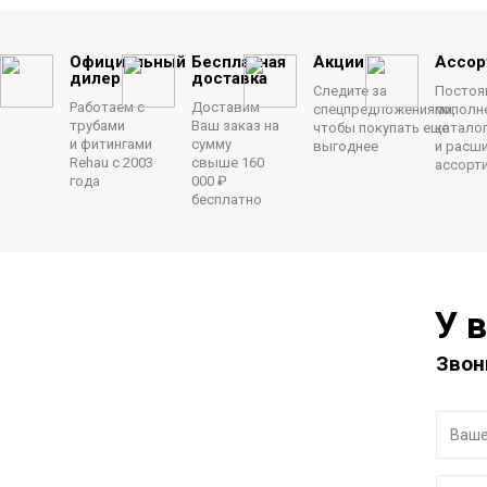
Официальный
Бесплатная
Акции
Ассор
дилер
доставка
Следите за
Постоя
Работаем с
Доставим
спецпредложениями,
пополн
трубами
Ваш заказ на
чтобы покупать еще
катало
и фитингами
сумму
выгоднее
и расш
Rehau с 2003
свыше 160
ассорт
года
000 ₽
бесплатно
У 
Звон