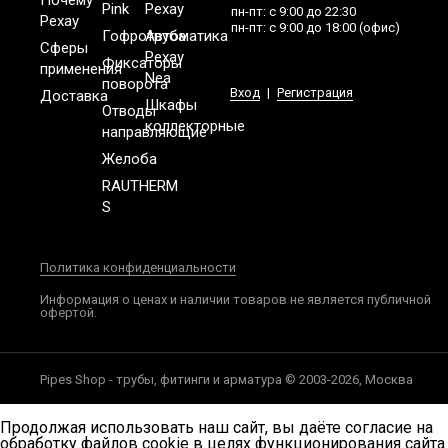
Pink
Рехау
пн-пт: с 9:00 до 22:30
Рехау
пн-пт: с 9:00 до 18:00 (офис)
Гофротруба
Автоматика
Сферы
Рехау
Фиксаторы
применения
Nea
поворота
Вход
|
Регистрация
Доставка
Шкафы
Отводы
коллекторные
направляющие
Желоба
RAUTHERM
S
Политика конфиденциальности
Информация о ценах и наличии товаров не является публичной
офертой.
Pipes Shop - трубы, фитинги и арматура © 2003-2026, Москва
Продолжая использовать наш сайт, вы даёте согласие на
обработку файлов cookie в целях функционирования сайта