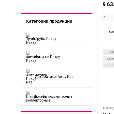
9 63
Категории продукции
Доб
Трубы Рехау
63-5
Фитинги Рехау
лату
в на
Автоматика Рехау Nea
Шкафы коллекторные
Артику