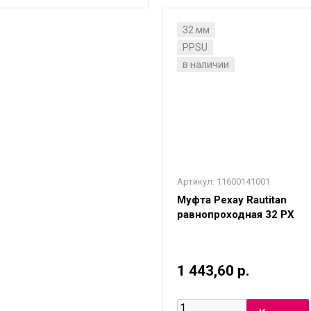
32 мм
PPSU
в наличии
Артикул:
11600141001
Муфта Рехау Rautitan
равнопроходная 32 PХ
1 443,60 р.