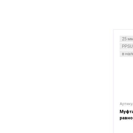
25 м
PPSU
в на
Артику
Муфта
равно