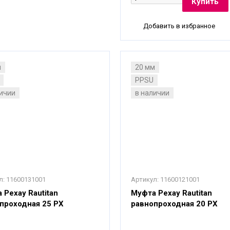
Добавить в избранное
м
20 мм
PPSU
личии
в наличии
л:
11600131001
Артикул:
11600121001
 Рехау Rautitan
Муфта Рехау Rautitan
проходная 25 РХ
равнопроходная 20 PХ