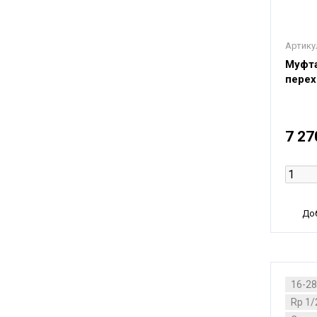
Артику
Муфта
перех
7 27
Доб
16-2
Rp 1/