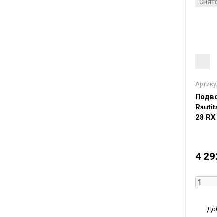
Снято
Артику
Подво
Rauti
28 RX
4 29
Доб