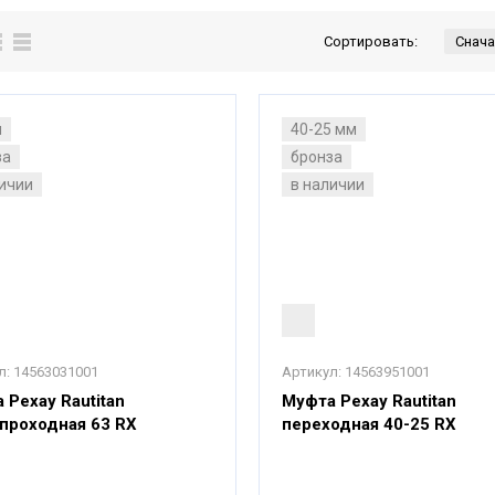
Сортировать:
м
40-25 мм
за
бронза
личии
в наличии
л:
14563031001
Артикул:
14563951001
 Рехау Rautitan
Муфта Рехау Rautitan
проходная 63 RХ
переходная 40-25 RX