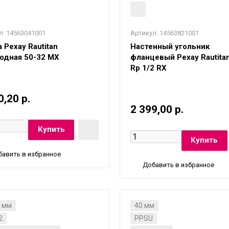
л:
14563041001
Артикул:
14563821001
 Рехау Rautitan
Настенный угольник
одная 50-32 MX
фланцевый Рехау Rautitan
Rp 1/2 RX
0,20 р.
2 399,00 р.
авить в избранное
Добавить в избранное
8 мм
40 мм
2
PPSU