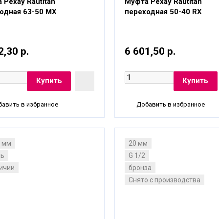
 Рехау Rautitan
Муфта Рехау Rautitan
одная 63-50 MX
переходная 50-40 RX
2,30 р.
6 601,50 р.
авить в избранное
Добавить в избранное
2 мм
20 мм
нь
G 1/2
личии
бронза
Снято с производства