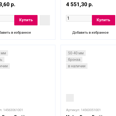
3,60 р.
4 551,30 р.
авить в избранное
Добавить в избранное
0 мм
50-40 мм
нь
бронза
личии
в наличии
л:
14563061001
Артикул:
14563051001