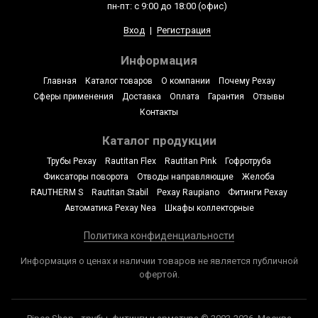
пн-пт: с 9:00 до 18:00 (офис)
Вход
|
Регистрация
Информация
Главная
Каталог товаров
О компании
Почему Рехау
Сферы применения
Доставка
Оплата
Гарантия
Отзывы
Контакты
Каталог продукции
Трубы Рехау
Rautitan Flex
Rautitan Pink
Гофротруба
Фиксаторы поворота
Отводы направляющие
Желоба
RAUTHERM S
Rautitan Stabil
Рехау Raupiano
Фитинги Рехау
Автоматика Рехау Nea
Шкафы коллекторные
Политика конфиденциальности
Информация о ценах и наличии товаров не является публичной
офертой.