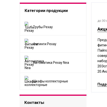
Категории продукции
до 30 
Трубы Рехау
Акц
Предл
Фитинги Рехау
фитин
Пайпс
совер
набор
Автоматика Рехау Nea
20Эсп
20.Ак
Шкафы коллекторные
Подр
Контакты