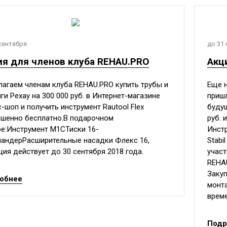
сентября
до 31
ия для членов клуба REHAU.PRO
Акц
агаем членам клуба REHAU.PRO купить трубы и
Еще 
ги Рехау на 300 000 руб. в Интернет-магазине
приш
-шоп и получить инструмент Rautool Flex
будущ
шенно бесплатно.В подарочном
руб. 
е:Инструмент М1СТиски 16-
Инстр
андерРасширительные насадки Флекс 16,
Stabi
ция действует до 30 сентября 2018 года.
участ
REHAU
Закуп
обнее
монт
врем
Подр