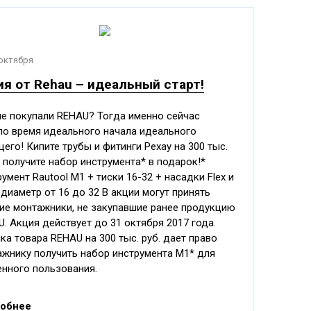
 октября
ия от Rehau – идеальный старт!
не покупали REHAU? Тогда именно сейчас
ло время идеального начала идеального
его! Кипите трубы и фитинги Рехау на 300 тыс.
и получите набор инструмента* в подарок!*
умент Rautool M1 + тиски 16-32 + насадки Flex и
l диаметр от 16 до 32 В акции могут принять
ие монтажники, не закупавшие ранее продукцию
. Акция действует до 31 октября 2017 года.
ка товара REHAU на 300 тыс. руб. дает право
ажнику получить набор инструмента М1* для
енного пользования.
обнее