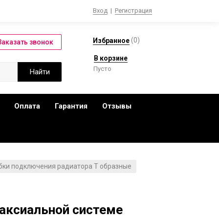
Вход
|
Регистрация
(
0
)
Избранное
В корзине
Пусто
Оплата
Гарантия
Отзывы
бки подключения радиатора T образные
/
 аксиальной системе