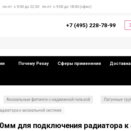
пн-пт: с 9:00 до 22:30
пн-пт: с 9:00 до 18:00 (офис)
+7 (495) 228-78-99
ии
Почему Рехау
Сферы применения
Доставка
Аксиальные фитинги с надвижной гильзой
Латунные тру
/
/
адиатора к аксиальной системе
50мм для подключения радиатора к