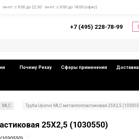
пн-пт: с 9:00 до 22:30
пн-пт: с 9:00 до 18:00 (офис)
+7 (495) 228-78-99
ии
Почему Рехау
Сферы применения
Доставка
MLC
Труба Uponor MLC металлопластиковая 25X2,5 (103055
/
астиковая 25X2,5 (1030550)