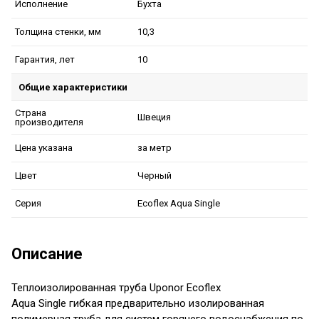
Бухта
Исполнение
10,3
Толщина стенки, мм
10
Гарантия, лет
Общие характеристики
Страна
Швеция
производителя
за метр
Цена указана
Черный
Цвет
Ecoflex Aqua Single
Серия
Описание
Теплоизолированная т
руба
Uponor Ecoflex
Aqua Single
гибкая предварительно изолированная
полимерная труба для систем горячего водоснабжения по