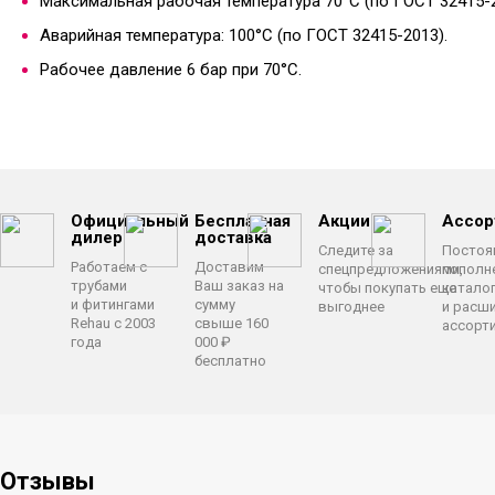
Максимальная рабочая температура 70°C (по ГОСТ 32415-2
Аварийная температура: 100°C (по ГОСТ 32415-2013).
Рабочее давление 6 бар при 70°C.
Официальный
Бесплатная
Акции
Ассор
дилер
доставка
Следите за
Постоя
Работаем с
Доставим
спецпредложениями,
пополн
трубами
Ваш заказ на
чтобы покупать еще
катало
и фитингами
сумму
выгоднее
и расш
Rehau с 2003
свыше 160
ассорт
года
000 ₽
бесплатно
Отзывы