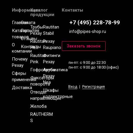
Информация
Каталог
Контакты
продукции
+7 (495) 228-78-99
Главная
Оплата
Трубы
Rautitan
Каталог
Гарантия
info@pipes-shop.ru
Рехау
Stabil
товаров
Отзывы
Rautitan
Рехау
О
Контакты
Flex
Raupiano
компании
Rautitan
Фитинги
Почему
Pink
Рехау
пн-пт: с 9:00 до 22:30
Рехау
пн-пт: с 9:00 до 18:00 (офис)
Гофротруба
Автоматика
Сферы
Рехау
Фиксаторы
применения
Nea
поворота
Вход
|
Регистрация
Доставка
Шкафы
Отводы
коллекторные
направляющие
Желоба
RAUTHERM
S