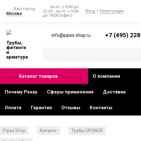
пн-пт: с 9:00 до
Ваш город:
Вход
|
Регистрация
22:30
пн-пт: с 9:00
Москва
до 18:00 (офис)
+7 (495) 228
info@pipes-shop.ru
Трубы,
фитинги
и
арматура
Каталог товаров
О компании
Почему Рехау
Сферы применения
Доставка
Оплата
Гарантия
Отзывы
Контакты
Pipes Shop
Каталог
Трубы UPONOR
/
/
/