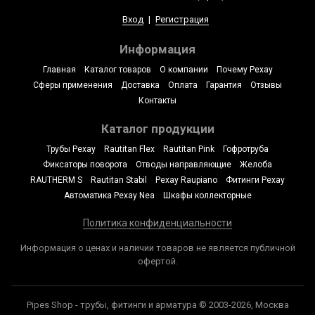
Вход
|
Регистрация
Информация
Главная
Каталог товаров
О компании
Почему Рехау
Сферы применения
Доставка
Оплата
Гарантия
Отзывы
Контакты
Каталог продукции
Трубы Рехау
Rautitan Flex
Rautitan Pink
Гофротруба
Фиксаторы поворота
Отводы направляющие
Желоба
RAUTHERM S
Rautitan Stabil
Рехау Raupiano
Фитинги Рехау
Автоматика Рехау Nea
Шкафы коллекторные
Политика конфиденциальности
Информация о ценах и наличии товаров не является публичной
офертой.
Pipes Shop - трубы, фитинги и арматура © 2003-2026, Москва