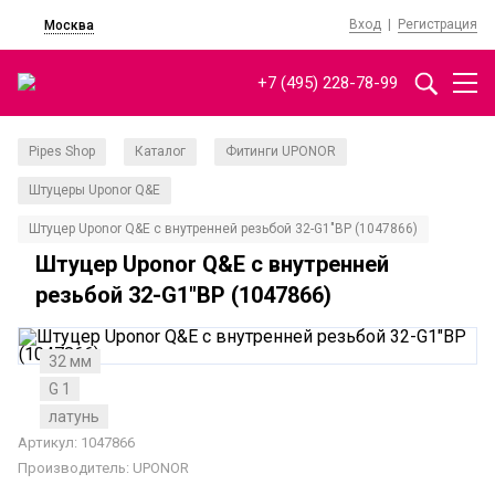
Вход
|
Регистрация
Москва
+7 (495) 228-78-99
Pipes Shop
Каталог
Фитинги UPONOR
/
/
/
Штуцеры Uponor Q&E
/
Штуцер Uponor Q&E с внутренней резьбой 32-G1"ВР (1047866)
Штуцер Uponor Q&E с внутренней
резьбой 32-G1"ВР (1047866)
32 мм
G 1
латунь
Артикул: 1047866
Производитель:
UPONOR