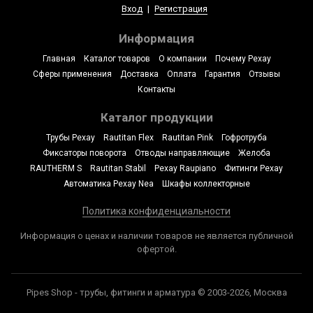
Вход
|
Регистрация
Информация
Главная
Каталог товаров
О компании
Почему Рехау
Сферы применения
Доставка
Оплата
Гарантия
Отзывы
Контакты
Каталог продукции
Трубы Рехау
Rautitan Flex
Rautitan Pink
Гофротруба
Фиксаторы поворота
Отводы направляющие
Желоба
RAUTHERM S
Rautitan Stabil
Рехау Raupiano
Фитинги Рехау
Автоматика Рехау Nea
Шкафы коллекторные
Политика конфиденциальности
Информация о ценах и наличии товаров не является публичной
офертой.
Pipes Shop - трубы, фитинги и арматура © 2003-2026, Москва