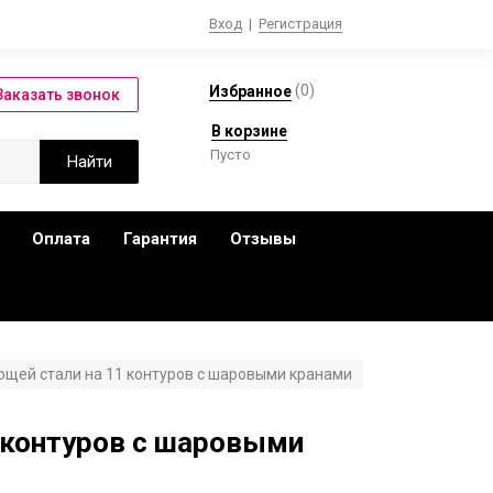
Вход
|
Регистрация
(
0
)
Избранное
В корзине
Пусто
Оплата
Гарантия
Отзывы
щей стали на 11 контуров с шаровыми кранами
 контуров с шаровыми