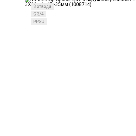
3 отвода
G 3/4
PPSU