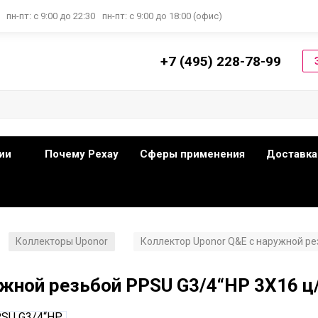
пн-пт: с 9:00 до 22:30
пн-пт: с 9:00 до 18:00 (офис)
+7 (495) 228-78-99
ии
Почему Рехау
Сферы применения
Доставка
Коллекторы Uponor
Коллектор Uponor Q&E с наружной ре
/
/
ужной резьбой PPSU G3/4“НР 3X16 ц