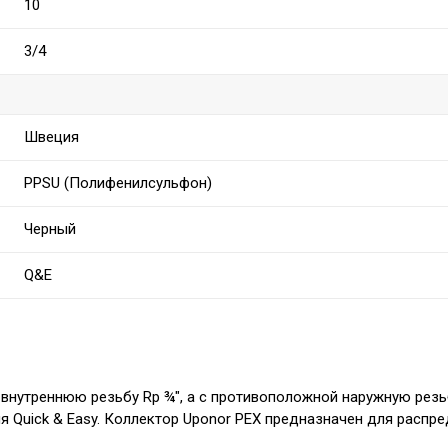
10
3/4
Швеция
PPSU (Полифенилсульфон)
Черный
Q&E
 внутреннюю резьбу Rp ¾", а с противоположной наружную резь
 Quick & Easy. Коллектор Uponor PEX предназначен для распр