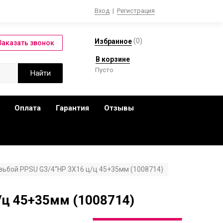
Вход
|
Регистрация
(
0
)
Избранное
В корзине
Пусто
Оплата
Гарантия
Отзывы
зьбой PPSU G3/4“НР 3X16 ц/ц 45+35мм (1008714)
/ц 45+35мм (1008714)