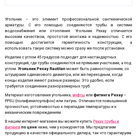
Угольник – это элемент профессиональной сантехнической
арматуры. С его помощью соединяются трубы в системе
водоснабжения или отопления. Угольник Рехау отличается
высоким качеством, простотой монтажа и надежностью. С его
помощью достигается герметичность конструкции, а
использовать такую систему можно сразу же после установки.
Изделие с углом 45 градусов подходит для нестандартных
конструкций, где трубы соединяются не прямыми участками, а под
углом.
Угольник Рехау Rautitan
может быть равносторонним, со
штуцерами одинакового диаметра, или же переходным, когда
концы изделия имеют разные размеры. Это удобно, если
требуется соединение разноразмерных труб.
Материал изготовления угольника,
муфты
или
фитинга Рехау
–
PPSU (полифенилсульфон) или латунь. Отличаются повышенной
прочностью, устойчивостью к перепадам температуры и к
механическим повреждениям.
В нашем интернет-магазине вы можете купить
Рехау трубы и
фитинги
по цене
ниже, чем у конкурентов. Мы предлагаем
продукцию в качестве официального дилера, так что гарантируем