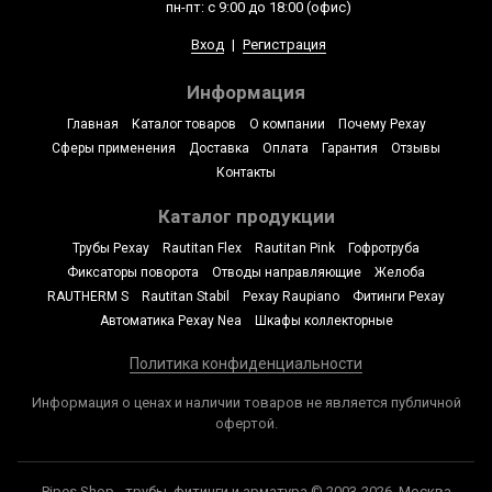
пн-пт: с 9:00 до 18:00 (офис)
Вход
|
Регистрация
Информация
Главная
Каталог товаров
О компании
Почему Рехау
Сферы применения
Доставка
Оплата
Гарантия
Отзывы
Контакты
Каталог продукции
Трубы Рехау
Rautitan Flex
Rautitan Pink
Гофротруба
Фиксаторы поворота
Отводы направляющие
Желоба
RAUTHERM S
Rautitan Stabil
Рехау Raupiano
Фитинги Рехау
Автоматика Рехау Nea
Шкафы коллекторные
Политика конфиденциальности
Информация о ценах и наличии товаров не является публичной
офертой.
Pipes Shop - трубы, фитинги и арматура © 2003-2026, Москва