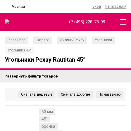
Вход
|
Регистрация
Москва
+7 (495) 228-78-99
Pipes Shop
Каталог
Фитинги Рехау
Угольники
/
/
/
/
Угольники 45°
Угольники Рехау Rautitan 45°
Развернуть фильтр товаров
63 мм
45°
бронза