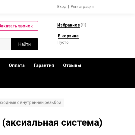
Вход
|
Регистрация
(
0
)
Избранное
В корзине
Пусто
Оплата
Гарантия
Отзывы
еходные с внутренней резьбой
 (аксиальная система)