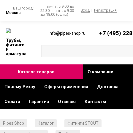
пн-пт: с 9:00 до
Ваш город:
Вход
|
Регистрация
22:30
пн-пт: с 9:00
Москва
до 18:00 (офис)
+7 (495) 228
info@pipes-shop.ru
Трубы,
фитинги
и
арматура
Каталог товаров
О компании
Почему Рехау
Сферы применения
Доставка
Оплата
Гарантия
Отзывы
Контакты
Pipes Shop
Каталог
Фитинги STOUT
/
/
/