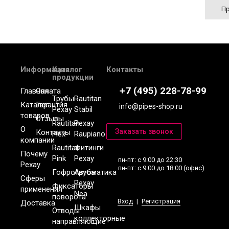
Пр
Информация
Каталог
Контакты
продукции
+7 (495) 228-78-99
Главная
Оплата
Трубы
Rautitan
Каталог
Гарантия
info@pipes-shop.ru
Рехау
Stabil
товаров
Отзывы
Rautitan
Рехау
О
Контакты
Flex
Raupiano
компании
Rautitan
Фитинги
Почему
Pink
Рехау
пн-пт: с 9:00 до 22:30
Рехау
пн-пт: с 9:00 до 18:00 (офис)
Гофротруба
Автоматика
Сферы
Рехау
Фиксаторы
применения
Nea
поворота
Вход
|
Регистрация
Доставка
Шкафы
Отводы
коллекторные
направляющие