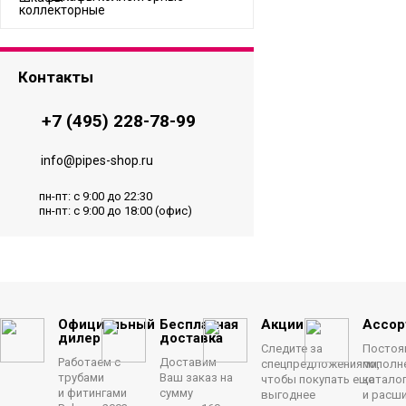
Контакты
+7 (495) 228-78-99
info@pipes-shop.ru
пн-пт: с 9:00 до 22:30
пн-пт: с 9:00 до 18:00 (офис)
Официальный
Бесплатная
Акции
Ассор
дилер
доставка
Следите за
Постоя
Работаем с
Доставим
спецпредложениями,
пополн
трубами
Ваш заказ на
чтобы покупать еще
катало
и фитингами
сумму
выгоднее
и расш