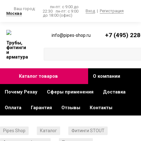
пн-пт: с 9:00 до
Ваш город:
Вход
|
Регистрация
22:30
пн-пт: с 9:00
Москва
до 18:00 (офис)
+7 (495) 228
info@pipes-shop.ru
Трубы,
фитинги
и
арматура
Каталог товаров
О компании
Почему Рехау
Сферы применения
Доставка
Оплата
Гарантия
Отзывы
Контакты
Pipes Shop
Каталог
Фитинги STOUT
/
/
/