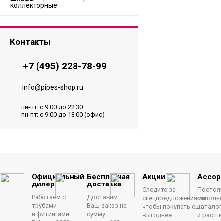
Контакты
+7 (495) 228-78-99
info@pipes-shop.ru
пн-пт: с 9:00 до 22:30
пн-пт: с 9:00 до 18:00 (офис)
Официальный
Бесплатная
Акции
Ассор
дилер
доставка
Следите за
Постоя
Работаем с
Доставим
спецпредложениями,
пополн
трубами
Ваш заказ на
чтобы покупать еще
катало
и фитингами
сумму
выгоднее
и расш