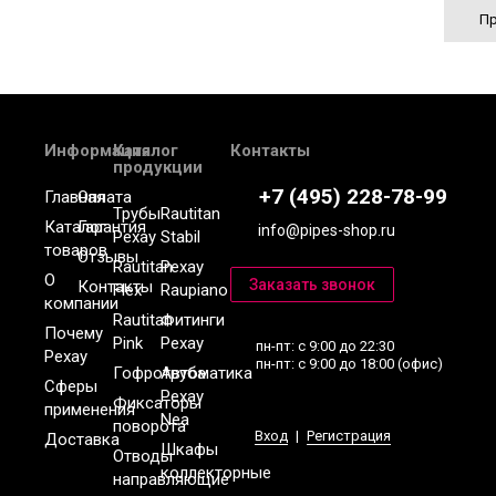
Пр
Информация
Каталог
Контакты
продукции
+7 (495) 228-78-99
Главная
Оплата
Трубы
Rautitan
Каталог
Гарантия
info@pipes-shop.ru
Рехау
Stabil
товаров
Отзывы
Rautitan
Рехау
О
Контакты
Flex
Raupiano
компании
Rautitan
Фитинги
Почему
Pink
Рехау
пн-пт: с 9:00 до 22:30
Рехау
пн-пт: с 9:00 до 18:00 (офис)
Гофротруба
Автоматика
Сферы
Рехау
Фиксаторы
применения
Nea
поворота
Вход
|
Регистрация
Доставка
Шкафы
Отводы
коллекторные
направляющие